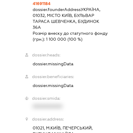
41691184
dossier.founderAddress
УКРАЇНА,
01032, МІСТО КИЇВ, БУЛЬВАР
ТАРАСА ШЕВЧЕНКА, БУДИНОК
36А
Розмір внеску до статутного фонду
(грн.):
1 100 000
(100 %)
dossier.heads:
dossier.missingData
dossier.beneficiaries:
dossier.missingData
dossier.smida:
XXXXXXXXXX
dossier.address:
01021, М.КИЇВ, ПЕЧЕРСЬКИЙ,