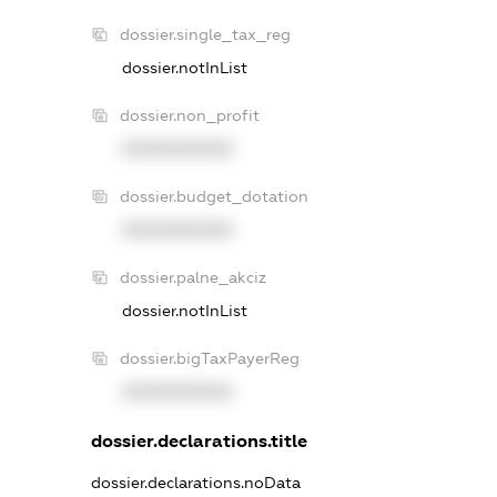
dossier.single_tax_reg
dossier.notInList
dossier.non_profit
XXXXXXXXXX
dossier.budget_dotation
XXXXXXXXXX
dossier.palne_akciz
dossier.notInList
dossier.bigTaxPayerReg
XXXXXXXXXX
dossier.declarations.title
dossier.declarations.noData