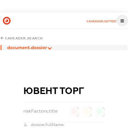
CAHEADER.GETTEST
CAHEADER.SEARCH
document.dossier
ЮВЕНТ ТОРГ
riskFactors.title
0
0
0
dossier.fullName: