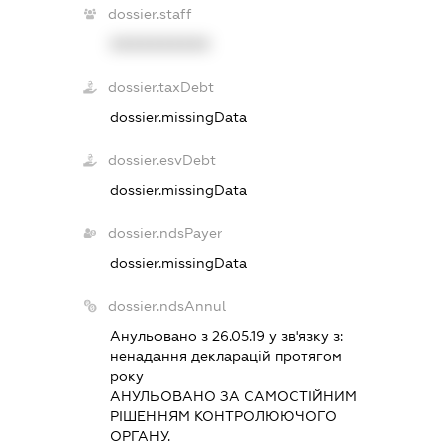
dossier.staff
XXXXXXXXXX
dossier.taxDebt
dossier.missingData
dossier.esvDebt
dossier.missingData
dossier.ndsPayer
dossier.missingData
dossier.ndsAnnul
Анульовано з 26.05.19 у зв'язку з:
ненадання декларацiй протягом
року
АНУЛЬОВАНО ЗА САМОСТIЙНИМ
РIШЕННЯМ КОНТРОЛЮЮЧОГО
ОРГАНУ.