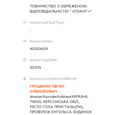
ТОВАРИСТВО З ОБМЕЖЕНОЮ
ВІДПОВІДАЛЬНІСТЮ " АТЛАНТ +"
dossier.opfSubType:
-
dossier.edrpo:
40150609
dossier.regDate:
30.11.15
dossier.foundersAndBenef:
ГЛУЩЕНКО ЄВГЕН
ОЛЕКСІЙОВИЧ
dossier.founderAddress
УКРАЇНА,
75600, ХЕРСОНСЬКА ОБЛ.,
МІСТО ГОЛА ПРИСТАНЬ(ПН),
ПРОВУЛОК ЕНГЕЛЬСА, БУДИНОК