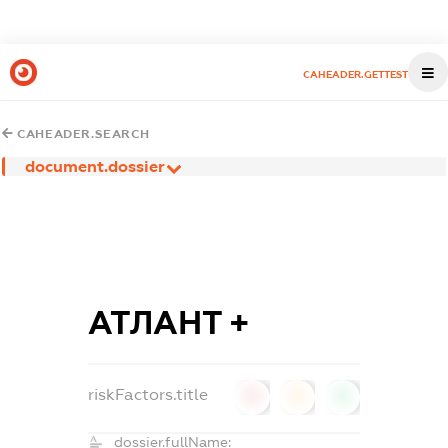
CAHEADER.GETTEST
CAHEADER.SEARCH
document.dossier
АТЛАНТ +
riskFactors.title
0
0
0
dossier.fullName: