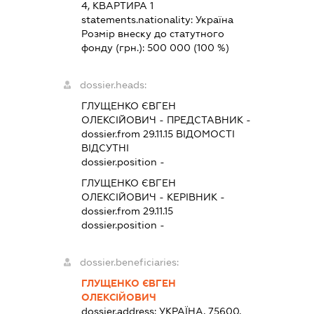
4, КВАРТИРА 1
statements.nationality:
Україна
Розмір внеску до статутного
фонду (грн.):
500 000
(100 %)
dossier.heads:
ГЛУЩЕНКО ЄВГЕН
ОЛЕКСІЙОВИЧ
-
ПРЕДСТАВНИК
-
dossier.from 29.11.15
ВІДОМОСТІ
ВІДСУТНІ
dossier.position -
ГЛУЩЕНКО ЄВГЕН
ОЛЕКСІЙОВИЧ
-
КЕРІВНИК
-
dossier.from 29.11.15
dossier.position -
dossier.beneficiaries:
ГЛУЩЕНКО ЄВГЕН
ОЛЕКСІЙОВИЧ
dossier.address:
УКРАЇНА, 75600,