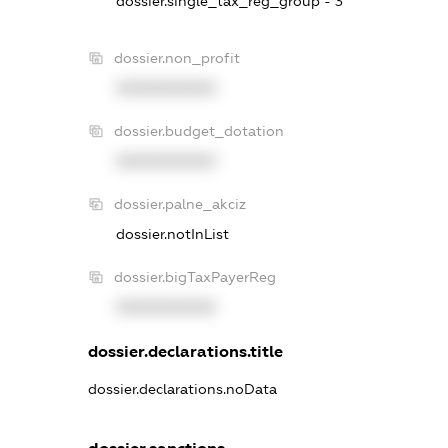
dossier.single_tax_reg_group - 3
dossier.non_profit
XXXXXXXXXX
dossier.budget_dotation
XXXXXXXXXX
dossier.palne_akciz
dossier.notInList
dossier.bigTaxPayerReg
XXXXXXXXXX
dossier.declarations.title
dossier.declarations.noData