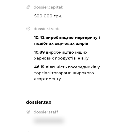
dossier.capital:
500 000 грн.
dossier.kveds:
10.42
виробництво маргарину і
подібних харчових жирів
10.89
виробництво інших
харчових продуктів, н.в.і.у.
46.19
діяльність посередників у
торгівлі товарами широкого
асортименту
dossier.tax
dossier.staff
XXXXXXXXXX