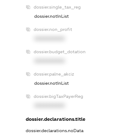
dossier.single_tax_reg
dossier.notInList
dossier.non_profit
XXXXXXXXXX
dossier.budget_dotation
XXXXXXXXXX
dossier.palne_akciz
dossier.notInList
dossier.bigTaxPayerReg
XXXXXXXXXX
dossier.declarations.title
dossier.declarations.noData