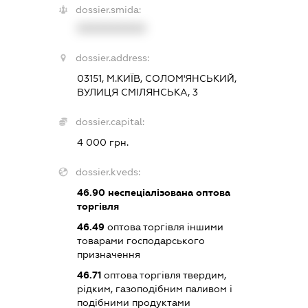
dossier.smida:
XXXXXXXXXX
dossier.address:
03151, М.КИЇВ, СОЛОМ'ЯНСЬКИЙ,
ВУЛИЦЯ СМІЛЯНСЬКА, 3
dossier.capital:
4 000 грн.
dossier.kveds:
46.90
неспеціалізована оптова
торгівля
46.49
оптова торгівля іншими
товарами господарського
призначення
46.71
оптова торгівля твердим,
рідким, газоподібним паливом і
подібними продуктами