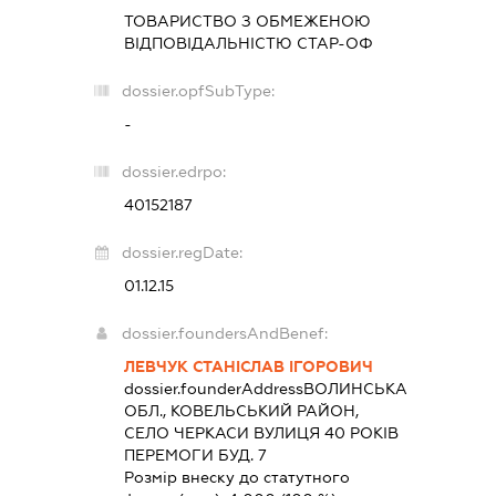
ТОВАРИСТВО З ОБМЕЖЕНОЮ
ВІДПОВІДАЛЬНІСТЮ
СТАР-ОФ
dossier.opfSubType:
-
dossier.edrpo:
40152187
dossier.regDate:
01.12.15
dossier.foundersAndBenef:
ЛЕВЧУК СТАНІСЛАВ ІГОРОВИЧ
dossier.founderAddress
ВОЛИНСЬКА
ОБЛ., КОВЕЛЬСЬКИЙ РАЙОН,
СЕЛО ЧЕРКАСИ ВУЛИЦЯ 40 РОКІВ
ПЕРЕМОГИ БУД. 7
Розмір внеску до статутного