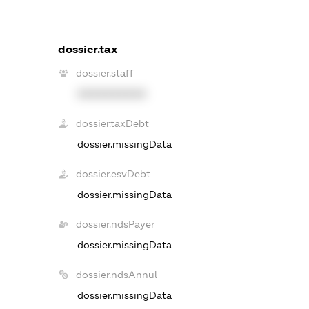
dossier.tax
dossier.staff
XXXXXXXXXX
dossier.taxDebt
dossier.missingData
dossier.esvDebt
dossier.missingData
dossier.ndsPayer
dossier.missingData
dossier.ndsAnnul
dossier.missingData