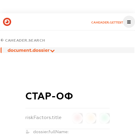
CAHEADER.GETTEST
CAHEADER.SEARCH
document.dossier
СТАР-ОФ
riskFactors.title
0
0
0
dossier.fullName: