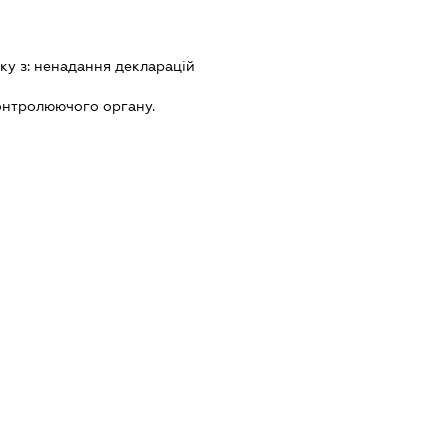
ку з:
ненадання декларацiй
онтролюючого органу.