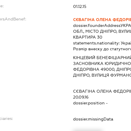
e:
01.12.15
ersAndBenef:
СЄВАГІНА ОЛЕНА ФЕДОРІ
dossier.founderAddress
УКРА
ОБЛ., МІСТО ДНІПРО, ВУЛ
КВАРТИРА 30
statements.nationality:
Укра
Розмір внеску до статутног
КІНЦЕВИЙ БЕНЕФІЦІАРНИ
ЗАСНОВНИКА ЮРИДИЧНОЇ
ФЕДОРІВНА 49000, ДНІПР
ДНІПРО, ВУЛИЦЯ ФУРМАНОВ
СЄВАГІНА ОЛЕНА ФЕДОР
20.09.16
dossier.position -
iaries:
dossier.missingData