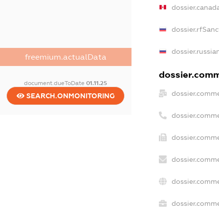
dossier.canad
dossier.rfSanc
dossier.russia
freemium.actualData
dossier.comme
document.dueToDate
01.11.25
dossier.comme
SEARCH.ONMONITORING
dossier.comme
dossier.comme
dossier.comme
dossier.comme
dossier.commer