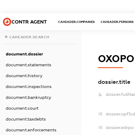
CONTR AGENT
CAHEADER.COMPANIES
CAHEADER.PERSONS
CAHEADER.SEARCH
document.dossier
ОХОРО
document.statements
document.history
dossier.title
document.inspections
dossier.fullNa
document.bankruptcy
document.court
dossier.opfSu
document.taxdebts
dossier.edrpo:
document.enforcements