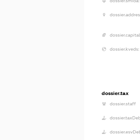
dossier.smida:
dossier.addres
dossier.capital
dossier.kveds:
dossier.tax
dossier.staff
dossier.taxDe
dossier.esvDe