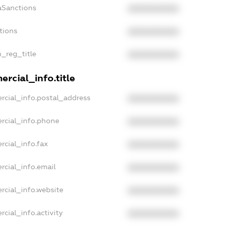
aSanctions
XXXXXXXXXX
tions
XXXXXXXXXX
n_reg_title
XXXXXXXXXX
rcial_info.title
rcial_info.postal_address
XXXXXXXXXX
rcial_info.phone
XXXXXXXXXX
rcial_info.fax
XXXXXXXXXX
rcial_info.email
XXXXXXXXXX
rcial_info.website
XXXXXXXXXX
cial_info.activity
XXXXXXXXXX