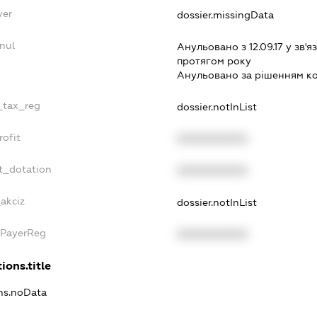
yer
dossier.missingData
nul
Анульовано з 12.09.17 у зв'яз
протягом року
Анульовано за рiшенням к
e_tax_reg
dossier.notInList
rofit
XXXXXXXXXX
t_dotation
XXXXXXXXXX
akciz
dossier.notInList
xPayerReg
XXXXXXXXXX
ions.title
ons.noData