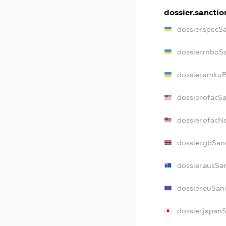
dossier.sanctio
dossier.specS
dossier.rnboS
dossier.amkuB
dossier.ofacS
dossier.ofac
dossier.gbSan
dossier.ausSa
dossier.euSan
dossier.japan