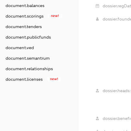
document.balances
dossier.regDat
document.scorings
new!
dossier.found
document.tenders
document.publicfunds
document.ved
document.semantrum
document.relationships
document.licenses
new!
dossier.heads:
dossier.benefic