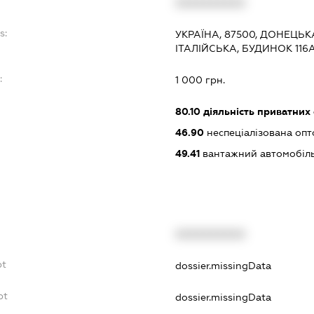
XXXXXXXXXX
s:
УКРАЇНА, 87500, ДОНЕЦЬК
ІТАЛІЙСЬКА, БУДИНОК 116
:
1 000 грн.
80.10
діяльність приватних
46.90
неспеціалізована опт
49.41
вантажний автомобіль
XXXXXXXXXX
bt
dossier.missingData
bt
dossier.missingData