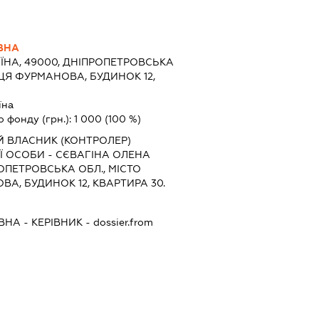
ВНА
ЇНА, 49000, ДНІПРОПЕТРОВСЬКА
ИЦЯ ФУРМАНОВА, БУДИНОК 12,
їна
о фонду (грн.):
1 000
(100 %)
Й ВЛАСНИК (КОНТРОЛЕР)
 ОСОБИ - СЄВАГІНА ОЛЕНА
ОПЕТРОВСЬКА ОБЛ., МІСТО
А, БУДИНОК 12, КВАРТИРА 30.
ІВНА
-
КЕРІВНИК
- dossier.from