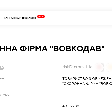
BETA
CAHEADER.PERSSEARCH
ННА ФІРМА "ВОВКОДАВ"
riskFactors.title
0
0
me:
ТОВАРИСТВО З ОБМЕЖЕН
"ОХОРОННА ФІРМА "ВОВК
bType:
-
40152208