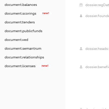
document.balances
dossier.regDat
document.scorings
new!
dossier.found
document.tenders
document.publicfunds
document.ved
document.semantrum
dossier.heads:
document.relationships
document.licenses
new!
dossier.benefic