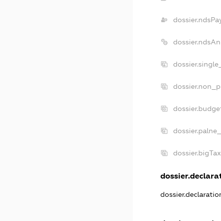
dossier.ndsPa
dossier.ndsAn
dossier.singl
dossier.non_p
dossier.budge
dossier.palne
dossier.bigTa
dossier.declarat
dossier.declarati