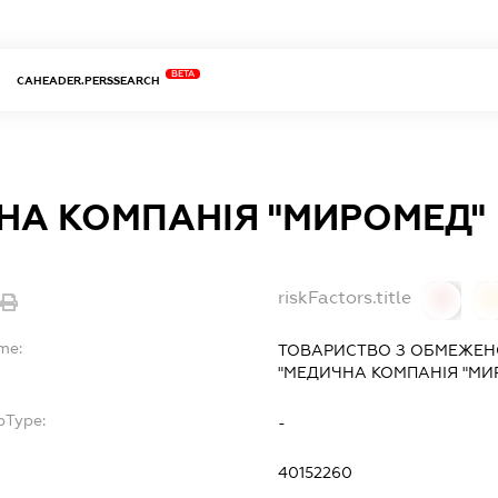
BETA
CAHEADER.PERSSEARCH
НА КОМПАНІЯ "МИРОМЕД"
riskFactors.title
0
me:
ТОВАРИСТВО З ОБМЕЖЕН
"МЕДИЧНА КОМПАНІЯ "МИ
bType:
-
40152260