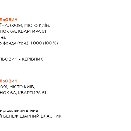
ІЛЬОВИЧ
ЇНА, 02091, МІСТО КИЇВ,
НОК 6А, КВАРТИРА 51
їна
о фонду (грн.):
1 000
(100 %)
ІЛЬОВИЧ
-
КЕРІВНИК
ІЛЬОВИЧ
091, МІСТО КИЇВ,
НОК 6А, КВАРТИРА 51
ирішальний вплив
Й БЕНЕФІЦІАРНИЙ ВЛАСНИК