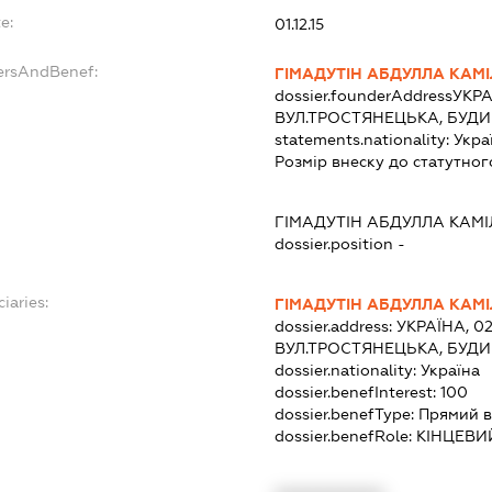
e:
01.12.15
ersAndBenef:
ГІМАДУТІН АБДУЛЛА КАМ
dossier.founderAddress
УКРА
ВУЛ.ТРОСТЯНЕЦЬКА, БУДИ
statements.nationality:
Укра
Розмір внеску до статутног
ГІМАДУТІН АБДУЛЛА КАМ
dossier.position -
iaries:
ГІМАДУТІН АБДУЛЛА КАМ
dossier.address:
УКРАЇНА, 02
ВУЛ.ТРОСТЯНЕЦЬКА, БУДИ
dossier.nationality:
Україна
dossier.benefInterest:
100
dossier.benefType:
Прямий в
dossier.benefRole:
КІНЦЕВИ