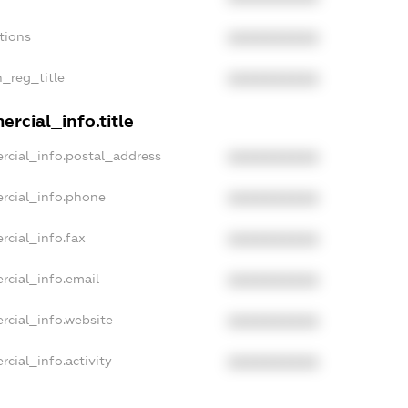
tions
XXXXXXXXXX
n_reg_title
XXXXXXXXXX
rcial_info.title
rcial_info.postal_address
XXXXXXXXXX
rcial_info.phone
XXXXXXXXXX
rcial_info.fax
XXXXXXXXXX
rcial_info.email
XXXXXXXXXX
rcial_info.website
XXXXXXXXXX
cial_info.activity
XXXXXXXXXX