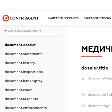
CONTR AGENT
CAHEADER.COMPANIES
CAHEADER.PERSONS
CAHEADER.SEARCH
document.dossier
МЕДИЧ
document.statements
document.history
dossier.title
document.inspections
dossier.fullNa
document.bankruptcy
document.court
dossier.opfSu
document.taxdebts
dossier.edrpo:
document.enforcements