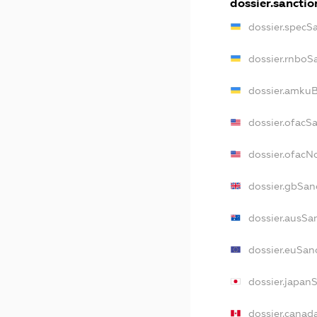
dossier.sanctio
dossier.specS
dossier.rnboS
dossier.amkuB
dossier.ofacS
dossier.ofac
dossier.gbSan
dossier.ausSa
dossier.euSan
dossier.japan
dossier.canad