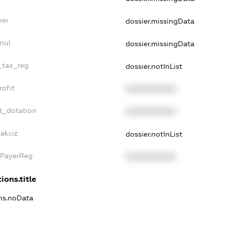
yer
dossier.missingData
nul
dossier.missingData
e_tax_reg
dossier.notInList
rofit
XXXXXXXXXX
t_dotation
XXXXXXXXXX
_akciz
dossier.notInList
xPayerReg
XXXXXXXXXX
ions.title
ons.noData