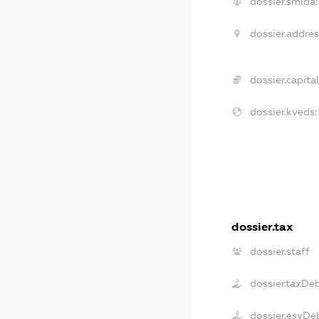
dossier.smida:
dossier.addres
dossier.capital
dossier.kveds:
dossier.tax
dossier.staff
dossier.taxDe
dossier.esvDe