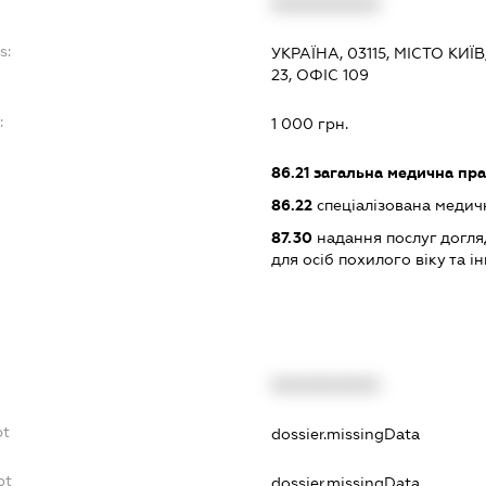
XXXXXXXXXX
s:
УКРАЇНА, 03115, МІСТО К
23, ОФІС 109
:
1 000 грн.
86.21
загальна медична пра
86.22
спеціалізована медич
87.30
надання послуг догля
для осіб похилого віку та ін
XXXXXXXXXX
bt
dossier.missingData
bt
dossier.missingData