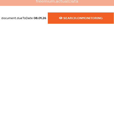
freemium.actualData
dossier.commercial_info.activity
XXXXXXXXXX
document.dueToDate
08.01.26
SEARCH.ONMONITORING
freemium.exampleText_1
freemium.exampleText_2
freemium.anonymousPerSearch2
FREEMIUM.DETAILS
FREEMIUM.REGISTER