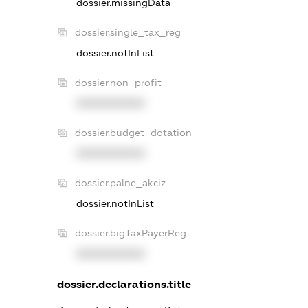
dossier.missingData
dossier.single_tax_reg
dossier.notInList
dossier.non_profit
XXXXXXXXXX
dossier.budget_dotation
XXXXXXXXXX
dossier.palne_akciz
dossier.notInList
dossier.bigTaxPayerReg
XXXXXXXXXX
dossier.declarations.title