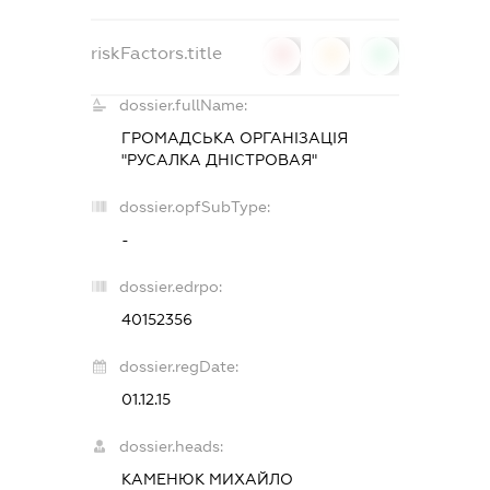
riskFactors.title
0
0
0
dossier.fullName:
ГРОМАДСЬКА ОРГАНІЗАЦІЯ
"РУСАЛКА ДНІСТРОВАЯ"
dossier.opfSubType:
-
dossier.edrpo:
40152356
dossier.regDate:
01.12.15
dossier.heads:
КАМЕНЮК МИХАЙЛО