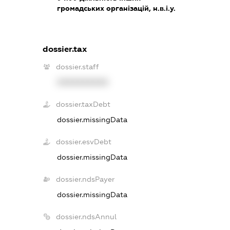
громадських організацій, н.в.і.у.
dossier.tax
dossier.staff
XXXXXXXXXX
dossier.taxDebt
dossier.missingData
dossier.esvDebt
dossier.missingData
dossier.ndsPayer
dossier.missingData
dossier.ndsAnnul