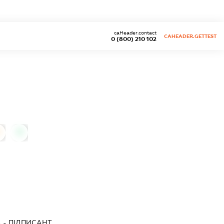
caHeader.contact
CAHEADER.GETTEST
0 (800) 210 102
0
А
-
ПІДПИСАНТ