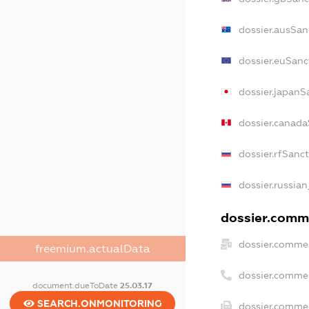
dossier.ausSan
dossier.euSanc
dossier.japanS
dossier.canad
dossier.rfSanc
dossier.russian
dossier.comme
dossier.commer
freemium.actualData
dossier.comme
document.dueToDate
25.03.17
SEARCH.ONMONITORING
dossier.commer