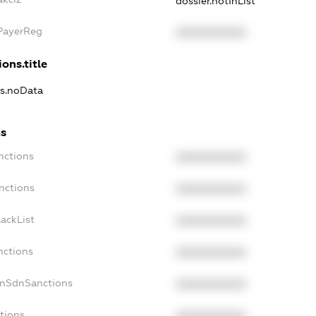
dossier.notInList
xPayerReg
XXXXXXXXXX
ons.title
ns.noData
ns
nctions
XXXXXXXXXX
nctions
XXXXXXXXXX
ackList
XXXXXXXXXX
nctions
XXXXXXXXXX
onSdnSanctions
XXXXXXXXXX
tions