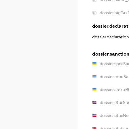
dossier.bigTa
dossier.declarati
dossier.declaratio
dossier.sanctio
dossier.specSa
dossier.rnboSa
dossier.amkuBl
dossier.ofacSa
dossier.ofacN
dossier.gbSanc