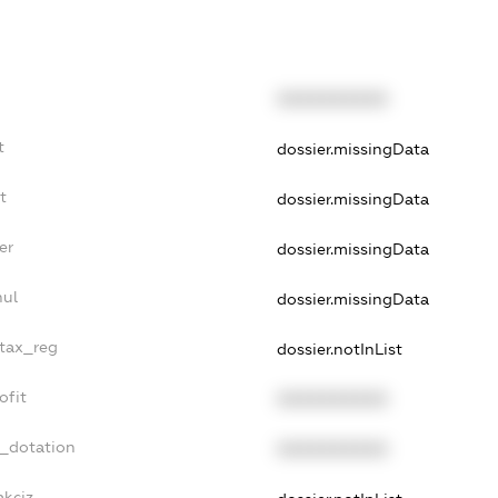
XXXXXXXXXX
t
dossier.missingData
t
dossier.missingData
er
dossier.missingData
nul
dossier.missingData
_tax_reg
dossier.notInList
ofit
XXXXXXXXXX
t_dotation
XXXXXXXXXX
akciz