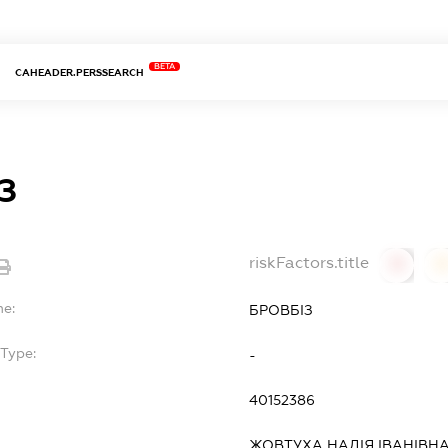
BETA
CAHEADER.PERSSEARCH
З
riskFactors.title
0
0
me:
БРОВБІЗ
Type:
-
40152386
ЖОВТУХА НАДІЯ ІВАНІВН