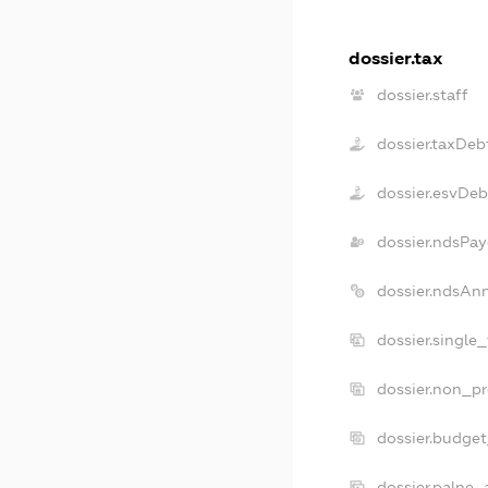
dossier.tax
dossier.staff
dossier.taxDeb
dossier.esvDeb
dossier.ndsPay
dossier.ndsAn
dossier.single
dossier.non_pr
dossier.budge
dossier.palne_