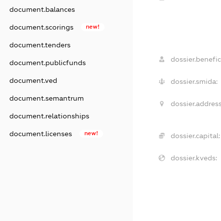
document.balances
document.scorings
new!
document.tenders
dossier.benefic
document.publicfunds
document.ved
dossier.smida:
document.semantrum
dossier.address
document.relationships
document.licenses
new!
dossier.capital:
dossier.kveds: