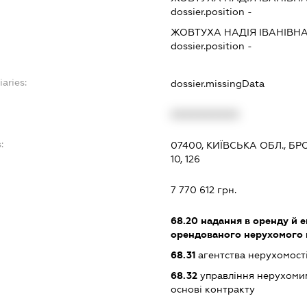
dossier.position -
ЖОВТУХА НАДІЯ ІВАНІВН
dossier.position -
iaries:
dossier.missingData
XXXXXXXXXX
:
07400, КИЇВСЬКА ОБЛ., Б
10, 126
7 770 612 грн.
68.20
надання в оренду й е
орендованого нерухомого
68.31
агентства нерухомост
68.32
управління нерухоми
основі контракту