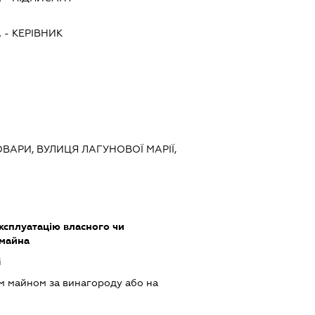
А
-
КЕРІВНИК
РОВАРИ, ВУЛИЦЯ ЛАГУНОВОЇ МАРІЇ,
ксплуатацію власного чи
 майна
і
м майном за винагороду або на