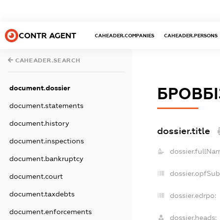
CONTR AGENT
CAHEADER.COMPANIES
CAHEADER.PERSONS
CAHEADER.SEARCH
document.dossier
БРОВБІ
document.statements
document.history
dossier.title
document.inspections
dossier.fullNa
document.bankruptcy
dossier.opfSub
document.court
document.taxdebts
dossier.edrpo:
document.enforcements
dossier.heads: