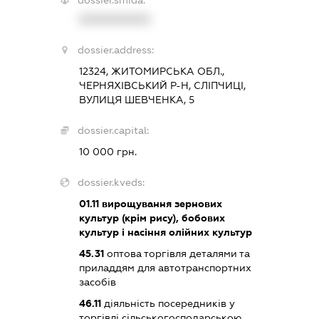
dossier.smida:
XXXXXXXXXX
dossier.address:
12324, ЖИТОМИРСЬКА ОБЛ.,
ЧЕРНЯХІВСЬКИЙ Р-Н, СЛІПЧИЦІ,
ВУЛИЦЯ ШЕВЧЕНКА, 5
dossier.capital:
10 000 грн.
dossier.kveds:
01.11
вирощування зернових
культур (крім рису), бобових
культур і насіння олійних культур
45.31
оптова торгівля деталями та
приладдям для автотранспортних
засобів
46.11
діяльність посередників у
торгівлі сільськогосподарською