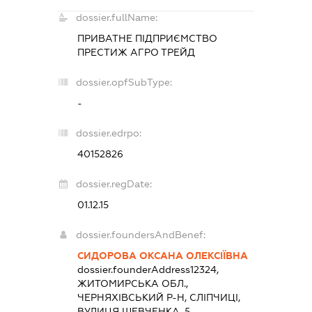
dossier.fullName:
ПРИВАТНЕ ПІДПРИЄМСТВО
ПРЕСТИЖ АГРО ТРЕЙД
dossier.opfSubType:
-
dossier.edrpo:
40152826
dossier.regDate:
01.12.15
dossier.foundersAndBenef:
СИДОРОВА ОКСАНА ОЛЕКСІЇВНА
dossier.founderAddress
12324,
ЖИТОМИРСЬКА ОБЛ.,
ЧЕРНЯХІВСЬКИЙ Р-Н, СЛІПЧИЦІ,
ВУЛИЦЯ ШЕВЧЕНКА, 5