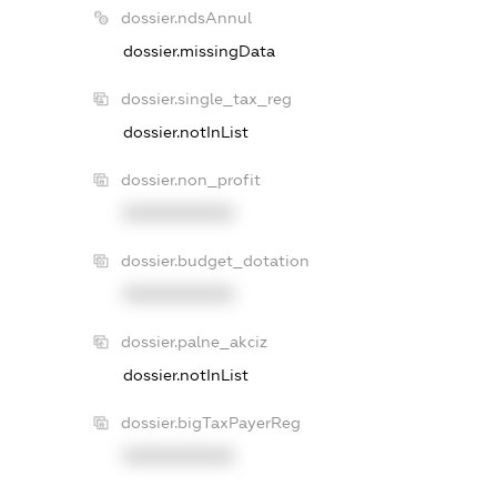
dossier.ndsAnnul
dossier.missingData
dossier.single_tax_reg
dossier.notInList
dossier.non_profit
XXXXXXXXXX
dossier.budget_dotation
XXXXXXXXXX
dossier.palne_akciz
dossier.notInList
dossier.bigTaxPayerReg
XXXXXXXXXX