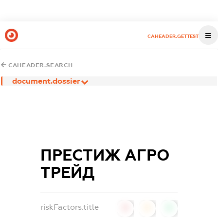
CAHEADER.GETTEST
CAHEADER.SEARCH
document.dossier
ПРЕСТИЖ АГРО
ТРЕЙД
riskFactors.title
0
0
0