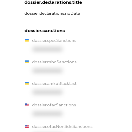
dossier.declarations.title
dossier.declarations.noData
dossier.sanctions
dossier.specSanctions
XXXXXXXXXX
dossier.rnboSanctions
XXXXXXXXXX
dossier.amkuBlackList
XXXXXXXXXX
dossier.ofacSanctions
XXXXXXXXXX
dossier.ofacNonSdnSanctions