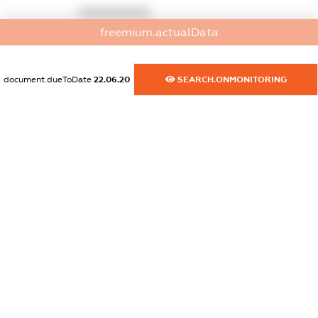
XXXXXXXXXX
freemium.actualData
dossier.commercial_info.activity
XXXXXXXXXX
document.dueToDate
22.06.20
SEARCH.ONMONITORING
freemium.exampleText_1
freemium.exampleText_2
freemium.anonymousPerSearch2
FREEMIUM.DETAILS
FREEMIUM.REGISTER