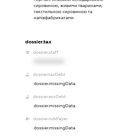
сировиною, живими тваринами,
текстильною сировиною та
напівфабрикатами
dossier.tax
dossier.staff
XXXXXXXXXX
dossier.taxDebt
dossier.missingData
dossier.esvDebt
dossier.missingData
dossier.ndsPayer
dossier.missingData