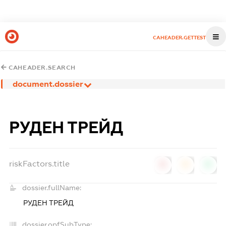
CAHEADER.GETTEST
CAHEADER.SEARCH
document.dossier
РУДЕН ТРЕЙД
riskFactors.title
0
0
0
dossier.fullName:
РУДЕН ТРЕЙД
dossier.opfSubType: