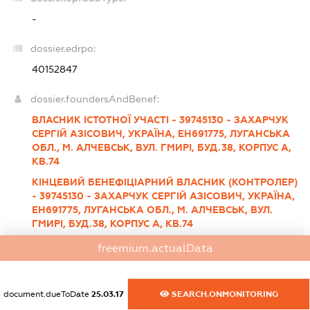
-
dossier.edrpo:
40152847
dossier.foundersAndBenef:
ВЛАСНИК ІСТОТНОЇ УЧАСТІ - 39745130 - ЗАХАРЧУК
СЕРГІЙ АЗІСОВИЧ, УКРАЇНА, ЕН691775, ЛУГАНСЬКА
ОБЛ., М. АЛЧЕВСЬК, ВУЛ. ГМИРІ, БУД.38, КОРПУС А,
КВ.74
КІНЦЕВИЙ БЕНЕФІЦІАРНИЙ ВЛАСНИК (КОНТРОЛЕР)
- 39745130 - ЗАХАРЧУК СЕРГІЙ АЗІСОВИЧ, УКРАЇНА,
ЕН691775, ЛУГАНСЬКА ОБЛ., М. АЛЧЕВСЬК, ВУЛ.
ГМИРІ, БУД.38, КОРПУС А, КВ.74
ВЛАСНИК ІСТОТНОЇ УЧАСТІ - 39386379 - КЛИМОВ
freemium.actualData
ФЕДІР СЕРГІЙОВИЧ, УКРАЇНА, ЕМ184309,
ЛУГАНСЬКА ОБЛ., М. АЛЧЕВСЬК, ВУЛ. ЛЕНІНА,
БУД.64, КВ.63
document.dueToDate
25.03.17
SEARCH.ONMONITORING
КІНЦЕВИЙ БЕНЕФІЦІАРНИЙ ВЛАСНИК (КОНТРОЛЕР)