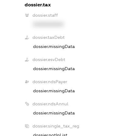
dossier.tax
dossier.staff
XXXXXXXXXX
dossier.taxDebt
dossier.missingData
dossier.esvDebt
dossier.missingData
dossier.ndsPayer
dossier.missingData
dossier.ndsAnnul
dossier.missingData
dossier.single_tax_reg
dossier.notInList