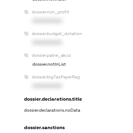
dossier.non_profit
XXXXXXXXXX
dossier.budget_dotation
XXXXXXXXXX
dossier.palne_akciz
dossier.notInList
dossier.bigTaxPayerReg
XXXXXXXXXX
dossier.declarations.title
dossier.declarations.noData
dossier.sanctions