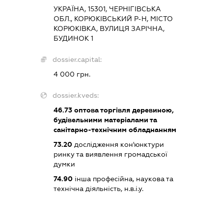
УКРАЇНА, 15301, ЧЕРНІГІВСЬКА
ОБЛ., КОРЮКІВСЬКИЙ Р-Н, МІСТО
КОРЮКІВКА, ВУЛИЦЯ ЗАРІЧНА,
БУДИНОК 1
dossier.capital:
4 000 грн.
dossier.kveds:
46.73
оптова торгівля деревиною,
будівельними матеріалами та
санітарно-технічним обладнанням
73.20
дослідження кон'юнктури
ринку та виявлення громадської
думки
74.90
інша професійна, наукова та
технічна діяльність, н.в.і.у.