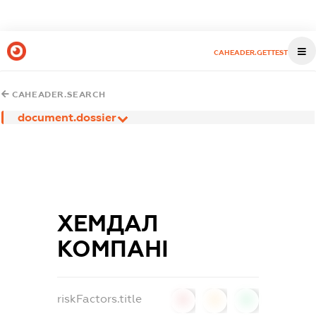
CAHEADER.GETTEST
CAHEADER.SEARCH
document.dossier
ХЕМДАЛ
КОМПАНІ
riskFactors.title
0
0
0