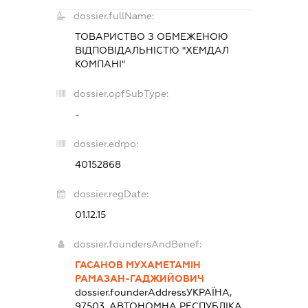
dossier.fullName:
ТОВАРИСТВО З ОБМЕЖЕНОЮ
ВІДПОВІДАЛЬНІСТЮ "ХЕМДАЛ
КОМПАНІ"
dossier.opfSubType:
-
dossier.edrpo:
40152868
dossier.regDate:
01.12.15
dossier.foundersAndBenef:
ГАСАНОВ МУХАМЕТАМІН
РАМАЗАН-ГАДЖИЙОВИЧ
dossier.founderAddress
УКРАЇНА,
97503, АВТОНОМНА РЕСПУБЛІКА