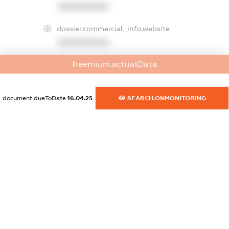
XXXXXXXXXX
dossier.commercial_info.website
XXXXXXXXXX
freemium.actualData
dossier.commercial_info.activity
XXXXXXXXXX
document.dueToDate
16.04.25
SEARCH.ONMONITORING
freemium.exampleText_1
freemium.exampleText_2
freemium.anonymousPerSearch2
FREEMIUM.DETAILS
FREEMIUM.REGISTER