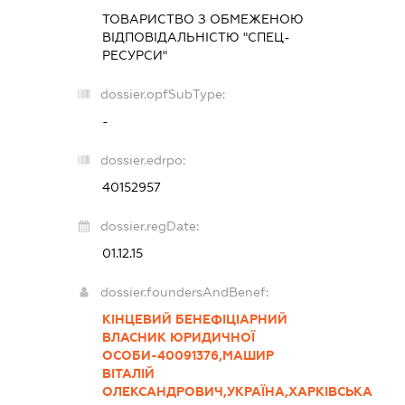
ТОВАРИСТВО З ОБМЕЖЕНОЮ
ВІДПОВІДАЛЬНІСТЮ "СПЕЦ-
РЕСУРСИ"
dossier.opfSubType:
-
dossier.edrpo:
40152957
dossier.regDate:
01.12.15
dossier.foundersAndBenef:
КІНЦЕВИЙ БЕНЕФІЦІАРНИЙ
ВЛАСНИК ЮРИДИЧНОЇ
ОСОБИ-40091376,МАШИР
ВІТАЛІЙ
ОЛЕКСАНДРОВИЧ,УКРАЇНА,ХАРКІВСЬКА