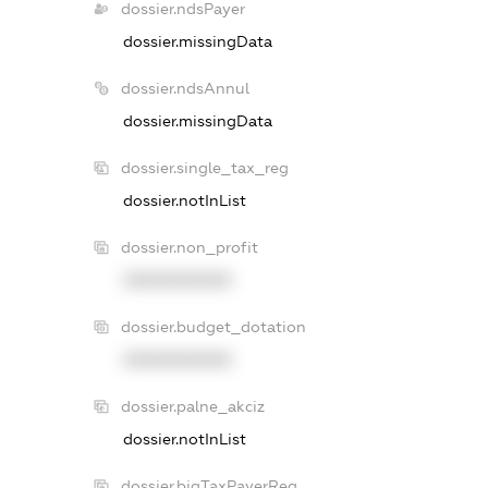
dossier.ndsPayer
dossier.missingData
dossier.ndsAnnul
dossier.missingData
dossier.single_tax_reg
dossier.notInList
dossier.non_profit
XXXXXXXXXX
dossier.budget_dotation
XXXXXXXXXX
dossier.palne_akciz
dossier.notInList
dossier.bigTaxPayerReg