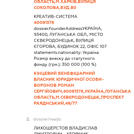
ОБЛАСТЬ,М.ХАРКІВ,ВУЛИЦЯ
СОКОЛОВА,БУД.80
КРЕАТИВ-СИСТЕМА
40091376
dossier.founderAddress
УКРАЇНА,
93400, ЛУГАНСЬКА ОБЛ., МІСТО
СЄВЄРОДОНЕЦЬК, ВУЛИЦЯ
ЄГОРОВА, БУДИНОК 22, ОФІС 107
statements.nationality:
Україна
Розмір внеску до статутного
фонду (грн.):
350 000
(100 %)
КІНЦЕВИЙ БЕНЕФІЦІАРНИЙ
ВЛАСНИК ЮРИДИЧНОЇ ОСОБИ-
ВОРОНОВ РОМАН
СЕРГІЙОВИЧ,40091376,УКРАЇНА,ЛУГАНСЬКА
ОБЛАСТЬ,М.СЄВЄРОДОНЕЦЬК,ПРОСПЕКТ
РАЯДНСЬКИЙ,49/77
dossier.heads:
ЛИХОШЕРСТОВ ВЛАДИСЛАВ
ДМИТРОВИЧ
-
КЕРІВНИК