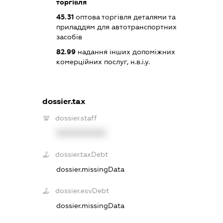
торгівля
45.31
оптова торгівля деталями та
приладдям для автотранспортних
засобів
82.99
надання інших допоміжних
комерційних послуг, н.в.і.у.
dossier.tax
dossier.staff
XXXXXXXXXX
dossier.taxDebt
dossier.missingData
dossier.esvDebt
dossier.missingData