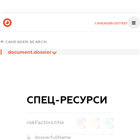
CAHEADER.GETTEST
CAHEADER.SEARCH
document.dossier
СПЕЦ-РЕСУРСИ
riskFactors.title
0
0
0
dossier.fullName: