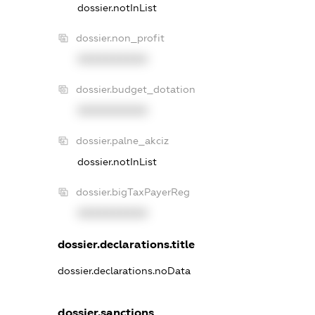
dossier.notInList
dossier.non_profit
XXXXXXXXXX
dossier.budget_dotation
XXXXXXXXXX
dossier.palne_akciz
dossier.notInList
dossier.bigTaxPayerReg
XXXXXXXXXX
dossier.declarations.title
dossier.declarations.noData
dossier.sanctions