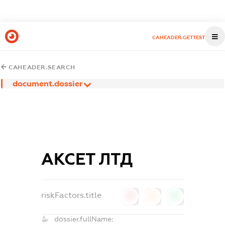
CAHEADER.GETTEST
CAHEADER.SEARCH
document.dossier
АКСЕТ ЛТД
riskFactors.title
0
0
0
dossier.fullName: