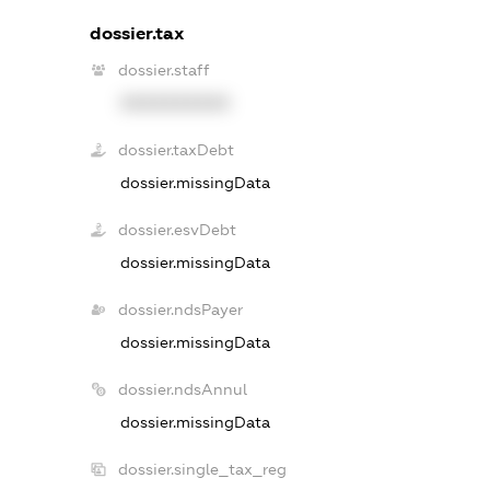
dossier.tax
dossier.staff
XXXXXXXXXX
dossier.taxDebt
dossier.missingData
dossier.esvDebt
dossier.missingData
dossier.ndsPayer
dossier.missingData
dossier.ndsAnnul
dossier.missingData
dossier.single_tax_reg