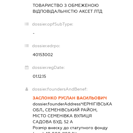
ТОВАРИСТВО З ОБМЕЖЕНОЮ
ВІДПОВІДАЛЬНІСТЮ
АКСЕТ ЛТД
dossier.opfSubType:
-
dossier.edrpo:
40153002
dossier.regDate:
01.12.15
dossier.foundersAndBenef:
ЗАСЛОНКО РУСЛАН ВАСИЛЬОВИЧ
dossier.founderAddress
ЧЕРНІГІВСЬКА
ОБЛ., СЕМЕНІВСЬКИЙ РАЙОН,
МІСТО СЕМЕНІВКА ВУЛИЦЯ
САДОВА БУД. 52 А
Розмір внеску до статутного фонду