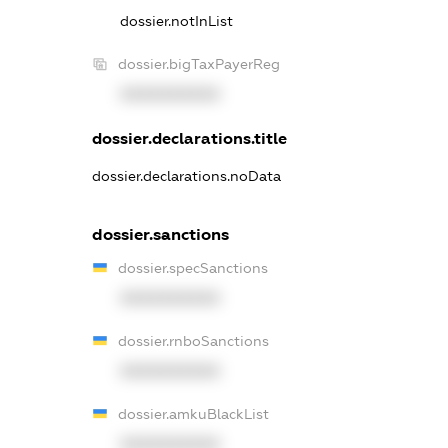
dossier.notInList
dossier.bigTaxPayerReg
XXXXXXXXXX
dossier.declarations.title
dossier.declarations.noData
dossier.sanctions
dossier.specSanctions
XXXXXXXXXX
dossier.rnboSanctions
XXXXXXXXXX
dossier.amkuBlackList
XXXXXXXXXX