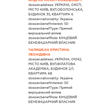
АНДРИК ЙОСИП ЙОЖЕФОВИЧ
dossier.address:
УКРАЇНА, 04071,
МІСТО КИЇВ, ВУЛ.ОБОЛОНСЬКА,
БУДИНОК 35, КВАРТИРА 6
dossier.nationality:
Україна
dossier.benefInterest:
50
dossier.benefType:
Прямий
вирішальний вплив
dossier.benefRole:
КІНЦЕВИЙ
БЕНЕФІЦІАРНИЙ ВЛАСНИК
ЧАЛИШКАН КРИСТИНА
ЛЕОНІДІВНА
dossier.address:
УКРАЇНА, 01042,
МІСТО КИЇВ, ВУЛ.ФІЛАТОВА
АКАДЕМІКА, БУДИНОК 2/1,
КВАРТИРА 68
dossier.nationality:
Україна
dossier.benefInterest:
50
dossier.benefType:
Прямий
вирішальний вплив
dossier.benefRole:
КІНЦЕВИЙ
БЕНЕФІЦІАРНИЙ ВЛАСНИК