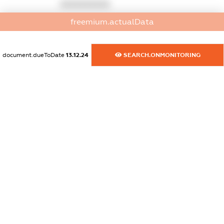
XXXXXXXXXX
freemium.actualData
dossier.commercial_info.email
XXXXXXXXXX
document.dueToDate
13.12.24
SEARCH.ONMONITORING
dossier.commercial_info.website
XXXXXXXXXX
dossier.commercial_info.activity
XXXXXXXXXX
freemium.exampleText_1
freemium.exampleText_2
freemium.anonymousPerSearch2
FREEMIUM.DETAILS
FREEMIUM.REGISTER