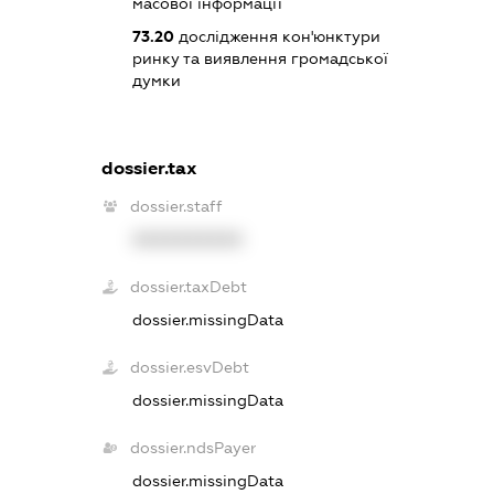
масової інформації
73.20
дослідження кон'юнктури
ринку та виявлення громадської
думки
dossier.tax
dossier.staff
XXXXXXXXXX
dossier.taxDebt
dossier.missingData
dossier.esvDebt
dossier.missingData
dossier.ndsPayer
dossier.missingData