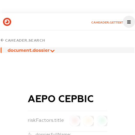
CAHEADER.GETTEST
CAHEADER.SEARCH
document.dossier
АЕРО СЕРВІС
riskFactors.title
0
0
0
dossier.fullName: