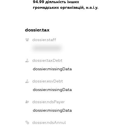
94.99
діяльність інших
громадських організацій, н.в.і.у.
dossier.tax
dossier.staff
XXXXXXXXXX
dossier.taxDebt
dossier.missingData
dossier.esvDebt
dossier.missingData
dossier.ndsPayer
dossier.missingData
dossier.ndsAnnul