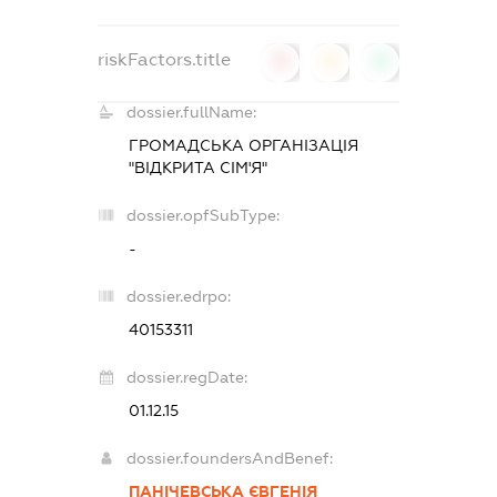
riskFactors.title
0
0
0
dossier.fullName:
ГРОМАДСЬКА ОРГАНІЗАЦІЯ
"ВІДКРИТА СІМ'Я"
dossier.opfSubType:
-
dossier.edrpo:
40153311
dossier.regDate:
01.12.15
dossier.foundersAndBenef:
ПАНІЧЕВСЬКА ЄВГЕНІЯ