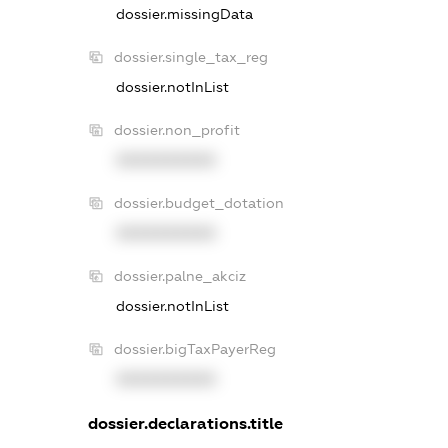
dossier.missingData
dossier.single_tax_reg
dossier.notInList
dossier.non_profit
XXXXXXXXXX
dossier.budget_dotation
XXXXXXXXXX
dossier.palne_akciz
dossier.notInList
dossier.bigTaxPayerReg
XXXXXXXXXX
dossier.declarations.title