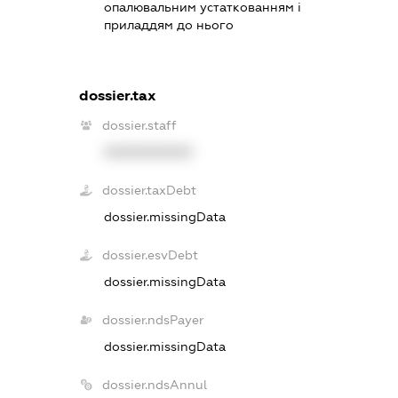
опалювальним устаткованням і
приладдям до нього
dossier.tax
dossier.staff
XXXXXXXXXX
dossier.taxDebt
dossier.missingData
dossier.esvDebt
dossier.missingData
dossier.ndsPayer
dossier.missingData
dossier.ndsAnnul