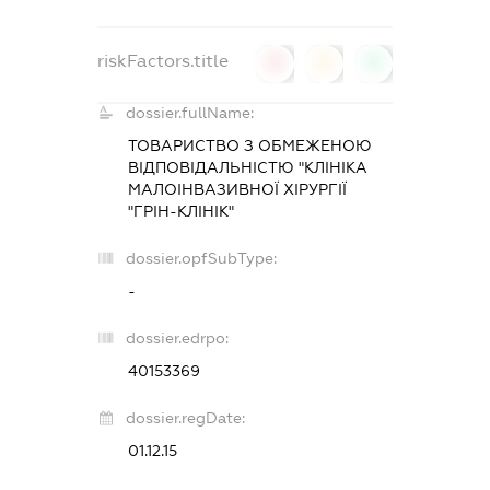
riskFactors.title
0
0
0
dossier.fullName:
ТОВАРИСТВО З ОБМЕЖЕНОЮ
ВІДПОВІДАЛЬНІСТЮ "КЛІНІКА
МАЛОІНВАЗИВНОЇ ХІРУРГІЇ
"ГРІН-КЛІНІК"
dossier.opfSubType:
-
dossier.edrpo:
40153369
dossier.regDate:
01.12.15