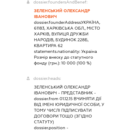
dossier.foundersAndBenef:
ЗЕЛЕНСЬКИЙ ОЛЕКСАНДР
ІВАНОВИЧ
dossier.founderAddress
УКРАЇНА,
61183, ХАРКІВСЬКА ОБЛ., МІСТО
ХАРКІВ, ВУЛИЦЯ ДРУЖБИ
НАРОДІВ, БУДИНОК 228Б,
КВАРТИРА 62
statements.nationality:
Україна
Розмір внеску до статутного
фонду (грн.):
10 000
(100 %)
dossier.heads:
ЗЕЛЕНСЬКИЙ ОЛЕКСАНДР
ІВАНОВИЧ
-
ПРЕДСТАВНИК
-
dossier.from 01.12.15
ВЧИНЯТИ ДІЇ
ВІД ІМЕНІ ЮРИДИЧНОЇ ОСОБИ, У
ТОМУ ЧИСЛІ ПІДПИСУВАТИ
ДОГОВОРИ ТОЩО (ЗГІДНО
СТАТУТУ)
dossier.position -