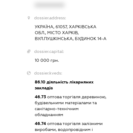
XXXXXXXXXX
dossier.address:
УКРАЇНА, 61057, ХАРКІВСЬКА
ОБЛ., МІСТО ХАРКІВ,
ВУЛ.ПУШКІНСЬКА, БУДИНОК 14-А
dossier.capital:
10 000 грн.
dossier.kveds:
86.10
діяльність лікарняних
закладів
46.73
оптова торгівля деревиною,
будівельними матеріалами та
санітарно-технічним
обладнанням
46.74
оптова торгівля залізними
виробами, водопровідним і