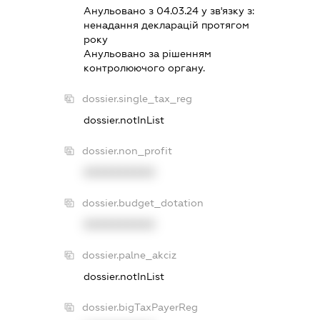
Анульовано з 04.03.24 у зв'язку з:
ненадання декларацiй протягом
року
Анульовано за рiшенням
контролюючого органу.
dossier.single_tax_reg
dossier.notInList
dossier.non_profit
XXXXXXXXXX
dossier.budget_dotation
XXXXXXXXXX
dossier.palne_akciz
dossier.notInList
dossier.bigTaxPayerReg