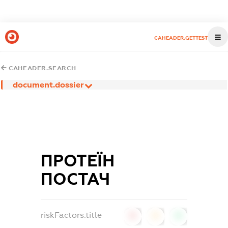
CAHEADER.GETTEST
CAHEADER.SEARCH
document.dossier
ПРОТЕЇН
ПОСТАЧ
riskFactors.title
0
0
0