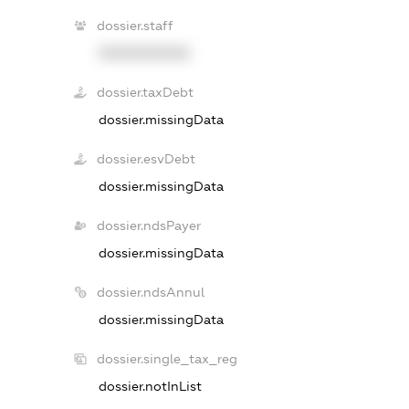
dossier.staff
XXXXXXXXXX
dossier.taxDebt
dossier.missingData
dossier.esvDebt
dossier.missingData
dossier.ndsPayer
dossier.missingData
dossier.ndsAnnul
dossier.missingData
dossier.single_tax_reg
dossier.notInList