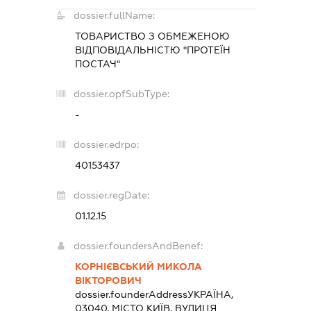
dossier.fullName:
ТОВАРИСТВО З ОБМЕЖЕНОЮ
ВІДПОВІДАЛЬНІСТЮ "ПРОТЕЇН
ПОСТАЧ"
dossier.opfSubType:
-
dossier.edrpo:
40153437
dossier.regDate:
01.12.15
dossier.foundersAndBenef:
КОРНІЄВСЬКИЙ МИКОЛА
ВІКТОРОВИЧ
dossier.founderAddress
УКРАЇНА,
03040, МІСТО КИЇВ, ВУЛИЦЯ