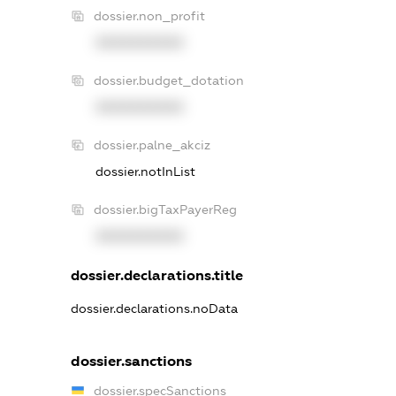
dossier.non_profit
XXXXXXXXXX
dossier.budget_dotation
XXXXXXXXXX
dossier.palne_akciz
dossier.notInList
dossier.bigTaxPayerReg
XXXXXXXXXX
dossier.declarations.title
dossier.declarations.noData
dossier.sanctions
dossier.specSanctions