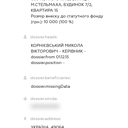
М.СТЕЛЬМАХА, БУДИНОК 7/2,
КВАРТИРА 15
Розмір внеску до статутного фонду
(грн.):
10 000
(100 %)
dossier.heads:
КОРНІЄВСЬКИЙ МИКОЛА
ВІКТОРОВИЧ
-
КЕРІВНИК
-
dossier.from 01.12.15
dossier.position -
dossier.beneficiaries:
dossier.missingData
dossier.smida:
XXXXXXXXXX
dossier.address:
УКРАЇНА, 49064,