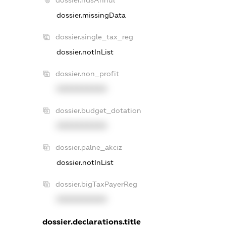
dossier.ndsAnnul
dossier.missingData
dossier.single_tax_reg
dossier.notInList
dossier.non_profit
XXXXXXXXXX
dossier.budget_dotation
XXXXXXXXXX
dossier.palne_akciz
dossier.notInList
dossier.bigTaxPayerReg
XXXXXXXXXX
dossier.declarations.title