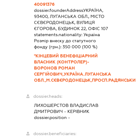
40091376
dossier.founderAddress
УКРАЇНА,
93400, ЛУГАНСЬКА ОБЛ., МІСТО
СЄВЄРОДОНЕЦЬК, ВУЛИЦЯ
ЄГОРОВА, БУДИНОК 22, ОФІС 107
statements.nationality:
Україна
Розмір внеску до статутного
фонду (грн.):
350 000
(100 %)
"КІНЦЕВИЙ БЕНЕФІЦІАРНИЙ
ВЛАСНИК (КОНТРОЛЕР)-
ВОРОНОВ РОМАН
СЕРГІЙОВИЧ,УКРАЇНА.ЛУГАНСЬКА
ОБЛ.,М.СЄВЄРОДОНЕЦЬК,ПРОСП.РАДЯНСЬКИЙ,
dossier.heads:
ЛИХОШЕРСТОВ ВЛАДИСЛАВ
ДМИТРОВИЧ
-
КЕРІВНИК
dossier.position -
dossier.beneficiaries: