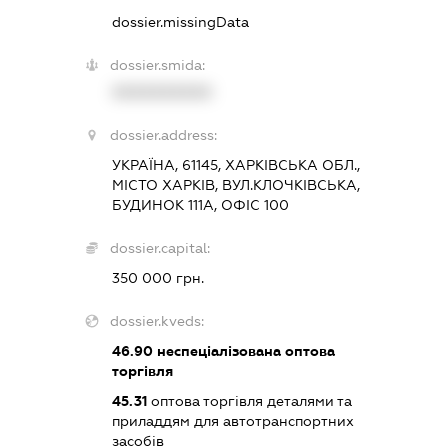
dossier.missingData
dossier.smida:
XXXXXXXXXX
dossier.address:
УКРАЇНА, 61145, ХАРКІВСЬКА ОБЛ.,
МІСТО ХАРКІВ, ВУЛ.КЛОЧКІВСЬКА,
БУДИНОК 111А, ОФІС 100
dossier.capital:
350 000 грн.
dossier.kveds:
46.90
неспеціалізована оптова
торгівля
45.31
оптова торгівля деталями та
приладдям для автотранспортних
засобів