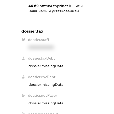
46.69
оптова торгівля іншими
машинами й устаткованням
dossier.tax
dossier.staff
XXXXXXXXXX
dossier.taxDebt
dossier.missingData
dossier.esvDebt
dossier.missingData
dossier.ndsPayer
dossier.missingData