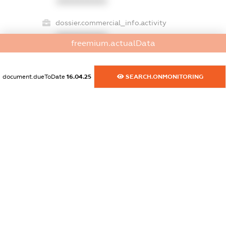
XXXXXXXXXX
dossier.commercial_info.activity
XXXXXXXXXX
freemium.actualData
document.dueToDate
16.04.25
SEARCH.ONMONITORING
freemium.exampleText_1
freemium.exampleText_2
freemium.anonymousPerSearch2
FREEMIUM.DETAILS
FREEMIUM.REGISTER