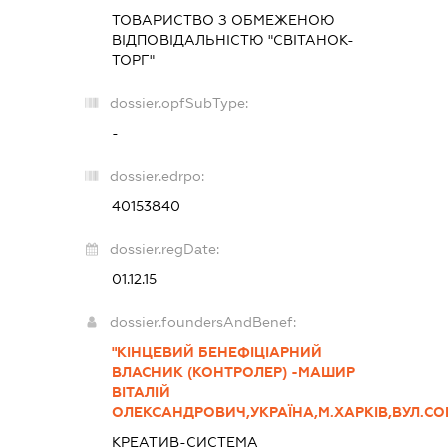
ТОВАРИСТВО З ОБМЕЖЕНОЮ
ВІДПОВІДАЛЬНІСТЮ "СВІТАНОК-
ТОРГ"
dossier.opfSubType:
-
dossier.edrpo:
40153840
dossier.regDate:
01.12.15
dossier.foundersAndBenef:
"КІНЦЕВИЙ БЕНЕФІЦІАРНИЙ
ВЛАСНИК (КОНТРОЛЕР) -МАШИР
ВІТАЛІЙ
ОЛЕКСАНДРОВИЧ,УКРАЇНА,М.ХАРКІВ,ВУЛ.СО
КРЕАТИВ-СИСТЕМА