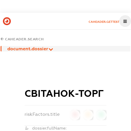
CAHEADER.GETTEST
CAHEADER.SEARCH
document.dossier
СВІТАНОК-ТОРГ
riskFactors.title
0
0
0
dossier.fullName: