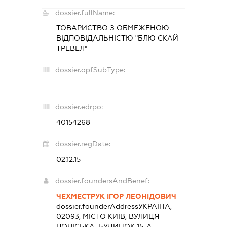
dossier.fullName:
ТОВАРИСТВО З ОБМЕЖЕНОЮ
ВІДПОВІДАЛЬНІСТЮ "БЛЮ СКАЙ
ТРЕВЕЛ"
dossier.opfSubType:
-
dossier.edrpo:
40154268
dossier.regDate:
02.12.15
dossier.foundersAndBenef:
ЧЕХМЕСТРУК ІГОР ЛЕОНІДОВИЧ
dossier.founderAddress
УКРАЇНА,
02093, МІСТО КИЇВ, ВУЛИЦЯ
ПОЛІСЬКА, БУДИНОК 15-А,