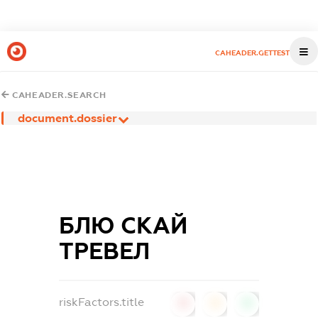
CAHEADER.GETTEST
CAHEADER.SEARCH
document.dossier
БЛЮ СКАЙ
ТРЕВЕЛ
riskFactors.title
0
0
0