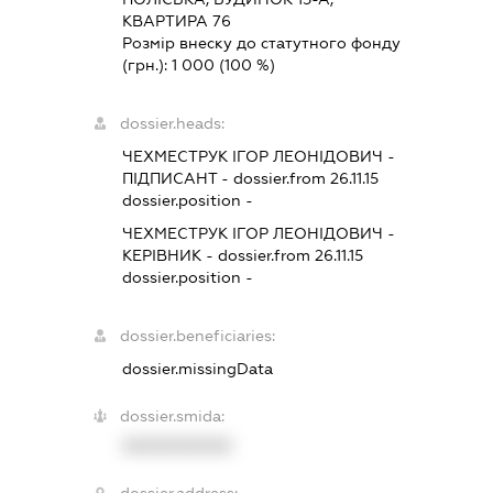
КВАРТИРА 76
Розмір внеску до статутного фонду
(грн.):
1 000
(100 %)
dossier.heads:
ЧЕХМЕСТРУК ІГОР ЛЕОНІДОВИЧ
-
ПІДПИСАНТ
- dossier.from 26.11.15
dossier.position -
ЧЕХМЕСТРУК ІГОР ЛЕОНІДОВИЧ
-
КЕРІВНИК
- dossier.from 26.11.15
dossier.position -
dossier.beneficiaries:
dossier.missingData
dossier.smida:
XXXXXXXXXX
dossier.address: