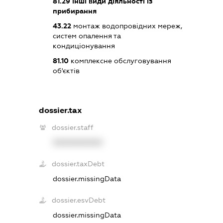
81.29
інші види діяльності із
прибирання
43.22
монтаж водопровідних мереж,
систем опалення та
кондиціонування
81.10
комплексне обслуговування
об'єктів
dossier.tax
dossier.staff
XXXXXXXXXX
dossier.taxDebt
dossier.missingData
dossier.esvDebt
dossier.missingData