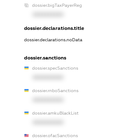
dossier.bigTaxPayerReg
XXXXXXXXXX
dossier.declarations.title
dossier.declarations.noData
dossier.sanctions
dossier.specSanctions
XXXXXXXXXX
dossier.rnboSanctions
XXXXXXXXXX
dossier.amkuBlackList
XXXXXXXXXX
dossier.ofacSanctions