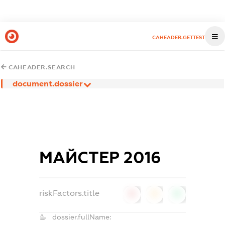
CAHEADER.GETTEST
CAHEADER.SEARCH
document.dossier
МАЙСТЕР 2016
riskFactors.title
0
0
0
dossier.fullName: