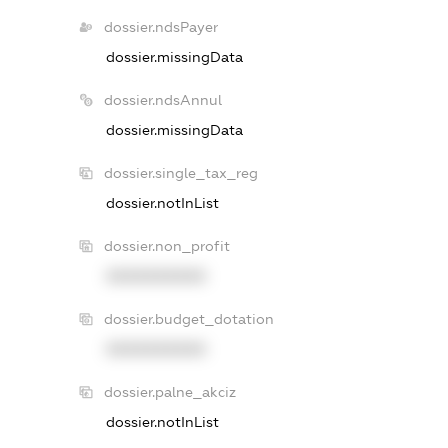
dossier.ndsPayer
dossier.missingData
dossier.ndsAnnul
dossier.missingData
dossier.single_tax_reg
dossier.notInList
dossier.non_profit
XXXXXXXXXX
dossier.budget_dotation
XXXXXXXXXX
dossier.palne_akciz
dossier.notInList