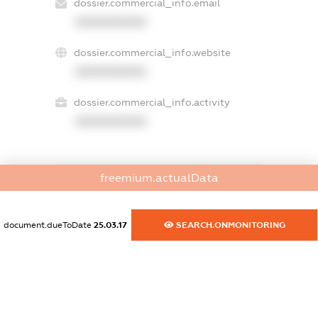
dossier.commercial_info.email
XXXXXXXXXX
dossier.commercial_info.website
XXXXXXXXXX
dossier.commercial_info.activity
XXXXXXXXXX
freemium.actualData
freemium.exampleText_1
freemium.exampleText_2
freemium.anonymousPerSearch2
document.dueToDate
25.03.17
SEARCH.ONMONITORING
FREEMIUM.DETAILS
FREEMIUM.REGISTER