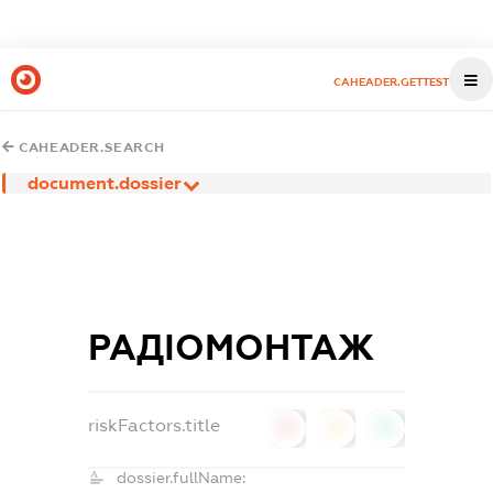
CAHEADER.GETTEST
CAHEADER.SEARCH
document.dossier
РАДІОМОНТАЖ
riskFactors.title
0
0
0
dossier.fullName: