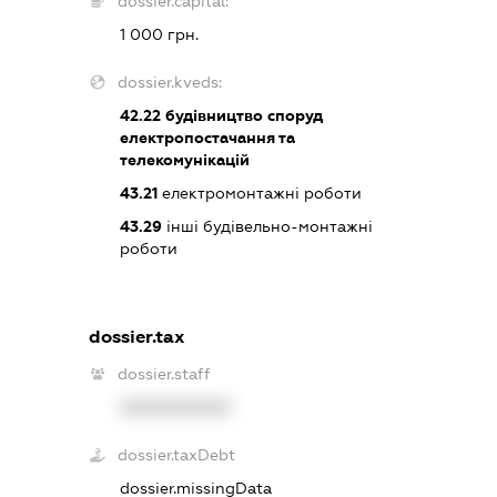
dossier.capital:
1 000 грн.
dossier.kveds:
42.22
будівництво споруд
електропостачання та
телекомунікацій
43.21
електромонтажні роботи
43.29
інші будівельно-монтажні
роботи
dossier.tax
dossier.staff
XXXXXXXXXX
dossier.taxDebt
dossier.missingData