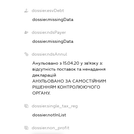
dossier.esvDebt
dossier.missingData
dossier.ndsPayer
dossier.missingData
dossier.ndsAnnul
Анульовано з 15.04.20 у зв'язку з:
вiдсутнiсть поставок та ненадання
декларацiй
АНУЛЬОВАНО ЗА САМОСТIЙНИМ
РIШЕННЯМ КОНТРОЛЮЮЧОГО
ОРГАНУ.
dossier.single_tax_reg
dossier.notInList
dossier.non_profit