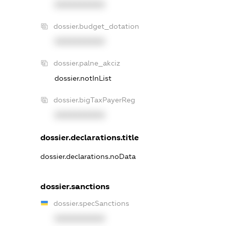
XXXXXXXXXX
dossier.budget_dotation
XXXXXXXXXX
dossier.palne_akciz
dossier.notInList
dossier.bigTaxPayerReg
XXXXXXXXXX
dossier.declarations.title
dossier.declarations.noData
dossier.sanctions
dossier.specSanctions
XXXXXXXXXX