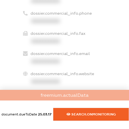
XXXXXXXXXX
dossier.commercial_info.phone
XXXXXXXXXX
dossier.commercial_info.fax
XXXXXXXXXX
dossier.commercial_info.email
XXXXXXXXXX
dossier.commercial_info.website
XXXXXXXXXX
dossier.commercial_info.activity
freemium.actualData
XXXXXXXXXX
document.dueToDate
25.03.17
SEARCH.ONMONITORING
freemium.exampleText_1