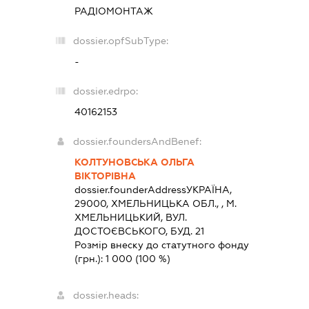
РАДІОМОНТАЖ
dossier.opfSubType:
-
dossier.edrpo:
40162153
dossier.foundersAndBenef:
КОЛТУНОВСЬКА ОЛЬГА
ВІКТОРІВНА
dossier.founderAddress
УКРАЇНА,
29000, ХМЕЛЬНИЦЬКА ОБЛ., , М.
ХМЕЛЬНИЦЬКИЙ, ВУЛ.
ДОСТОЄВСЬКОГО, БУД. 21
Розмір внеску до статутного фонду
(грн.):
1 000
(100 %)
dossier.heads: