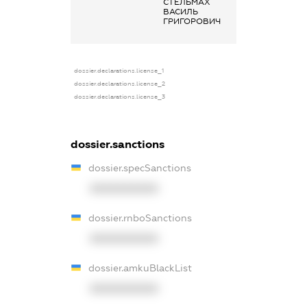
СТЕЛЬМАХ
Заробітна плат
ВАСИЛЬ
отримана за
ГРИГОРОВИЧ
основним місце
роботи
dossier.declarations.license_1
dossier.declarations.license_2
dossier.declarations.license_3
dossier.sanctions
dossier.specSanctions
XXXXXXXXXX
dossier.rnboSanctions
XXXXXXXXXX
dossier.amkuBlackList
XXXXXXXXXX