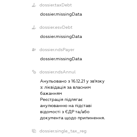
dossier.taxDebt
dossier.missingData
dossier.esvDebt
dossier.missingData
dossier.ndsPayer
dossier.missingData
dossier.ndsAnnul
Анульовано з 16.12.21 у зв'язку
з:
лiквiдацiя за власним
бажанням
Реєстрацiя пiдлягає
анулюванню на пiдставi
вiдомостi з ЄДР та/або
документа щодо припинення.
dossier.single_tax_reg