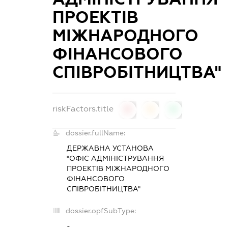
ПРОЕКТІВ
МІЖНАРОДНОГО
ФІНАНСОВОГО
СПІВРОБІТНИЦТВА"
riskFactors.title
0
0
0
dossier.fullName:
ДЕРЖАВНА УСТАНОВА
"ОФІС АДМІНІСТРУВАННЯ
ПРОЕКТІВ МІЖНАРОДНОГО
ФІНАНСОВОГО
СПІВРОБІТНИЦТВА"
dossier.opfSubType:
-