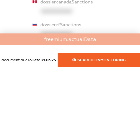
dossier.canadaSanctions
XXXXXXXXXX
dossier.rfSanctions
XXXXXXXXXX
freemium.actualData
dossier.russian_reg_title
XXXXXXXXXX
document.dueToDate
21.03.25
SEARCH.ONMONITORING
dossier.commercial_info.title
dossier.commercial_info.postal_address
XXXXXXXXXX
dossier.commercial_info.phone
XXXXXXXXXX
dossier.commercial_info.fax
XXXXXXXXXX