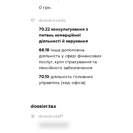
0 грн.
dossier.kveds:
70.22
консультування з
питань комерційної
діяльності й керування
66.19
інша допоміжна
діяльність у сфері фінансових
послуг, крім страхування та
пенсійного забезпечення
70.10
діяльність головних
управлінь (хед-офісів)
dossier.tax
dossier.staff
XXXXXXXXXX