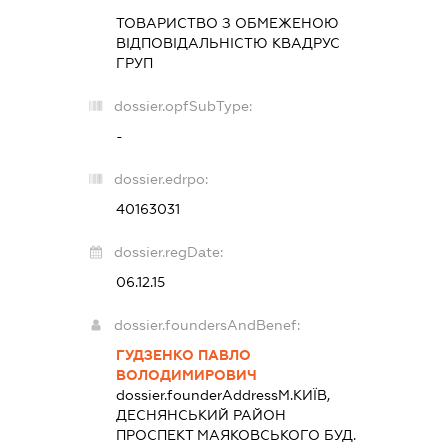
ТОВАРИСТВО З ОБМЕЖЕНОЮ
ВІДПОВІДАЛЬНІСТЮ
КВАДРУС
ГРУП
dossier.opfSubType:
-
dossier.edrpo:
40163031
dossier.regDate:
06.12.15
dossier.foundersAndBenef:
ГУДЗЕНКО ПАВЛО
ВОЛОДИМИРОВИЧ
dossier.founderAddress
М.КИЇВ,
ДЕСНЯНСЬКИЙ РАЙОН
ПРОСПЕКТ МАЯКОВСЬКОГО БУД.