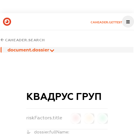
CAHEADER.GETTEST
CAHEADER.SEARCH
document.dossier
КВАДРУС ГРУП
riskFactors.title
0
0
0
dossier.fullName: