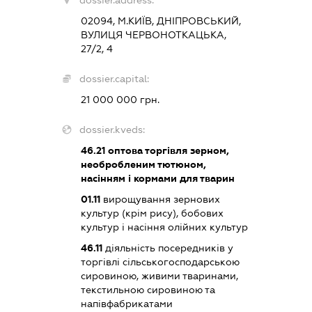
dossier.address:
02094, М.КИЇВ, ДНІПРОВСЬКИЙ,
ВУЛИЦЯ ЧЕРВОНОТКАЦЬКА,
27/2, 4
dossier.capital:
21 000 000 грн.
dossier.kveds:
46.21
оптова торгівля зерном,
необробленим тютюном,
насінням і кормами для тварин
01.11
вирощування зернових
культур (крім рису), бобових
культур і насіння олійних культур
46.11
діяльність посередників у
торгівлі сільськогосподарською
сировиною, живими тваринами,
текстильною сировиною та
напівфабрикатами