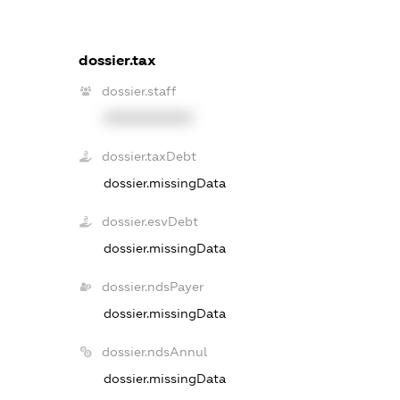
dossier.tax
dossier.staff
XXXXXXXXXX
dossier.taxDebt
dossier.missingData
dossier.esvDebt
dossier.missingData
dossier.ndsPayer
dossier.missingData
dossier.ndsAnnul
dossier.missingData