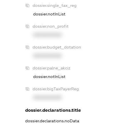
dossier.single_tax_reg
dossier.notInList
dossier.non_profit
XXXXXXXXXX
dossier.budget_dotation
XXXXXXXXXX
dossier.palne_akciz
dossier.notInList
dossier.bigTaxPayerReg
XXXXXXXXXX
dossier.declarations.title
dossier.declarations.noData