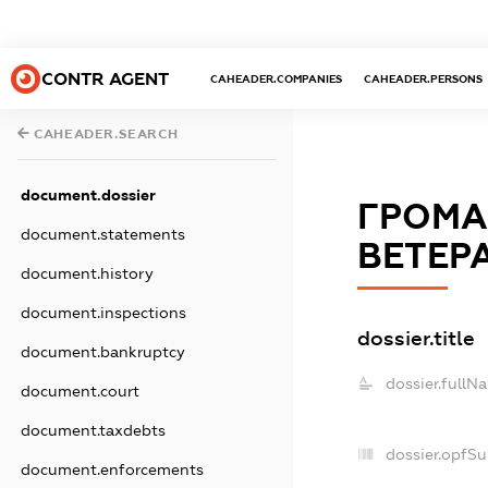
CONTR AGENT
CAHEADER.COMPANIES
CAHEADER.PERSONS
CAHEADER.SEARCH
document.dossier
ГРОМА
document.statements
ВЕТЕР
document.history
document.inspections
dossier.title
document.bankruptcy
dossier.fullN
document.court
document.taxdebts
dossier.opfS
document.enforcements