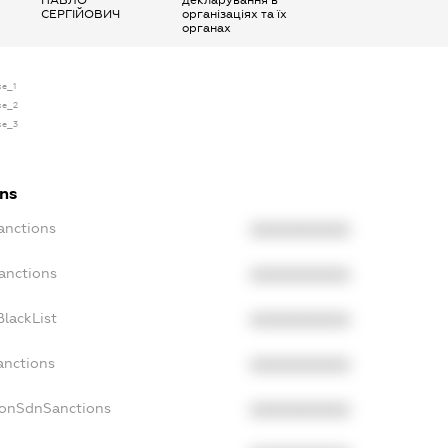
СЕРГІЙОВИЧ
організаціях та їх
органах
se_1
nse_2
nse_3
ons
anctions
XXXXXXXXXX
anctions
XXXXXXXXXX
lackList
XXXXXXXXXX
anctions
XXXXXXXXXX
NonSdnSanctions
XXXXXXXXXX