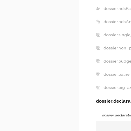
dossier.ndsPa
dossier.ndsA
dossier.singl
dossier.non_p
dossier.budg
dossier.palne
dossier.bigT
dossier.declara
dossier.declara