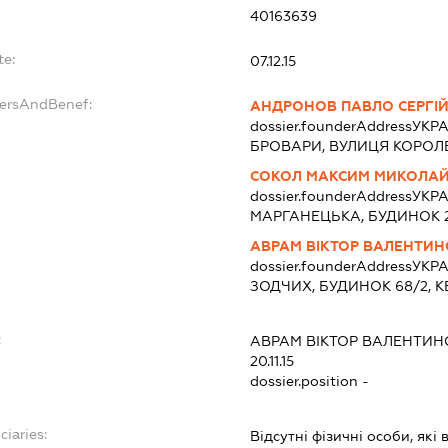
:
40163639
te:
07.12.15
dersAndBenef:
АНДРОНОВ ПАВЛО СЕРГІ
dossier.founderAddress
УКРА
БРОВАРИ, ВУЛИЦЯ КОРОЛЕ
СОКОЛ МАКСИМ МИКОЛА
dossier.founderAddress
УКРА
МАРГАНЕЦЬКА, БУДИНОК 2
АВРАМ ВІКТОР ВАЛЕНТИ
dossier.founderAddress
УКРА
ЗОДЧИХ, БУДИНОК 68/2, К
:
АВРАМ ВІКТОР ВАЛЕНТИ
20.11.15
dossier.position -
ciaries:
Відсутні фізичні особи, які