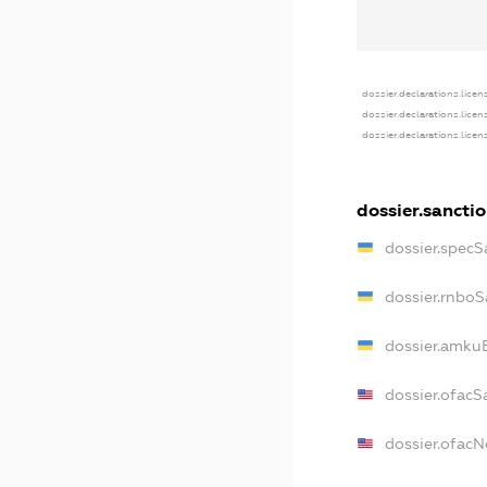
dossier.declarations.licen
dossier.declarations.lice
dossier.declarations.lice
dossier.sancti
dossier.specS
dossier.rnboS
dossier.amkuB
dossier.ofacS
dossier.ofac