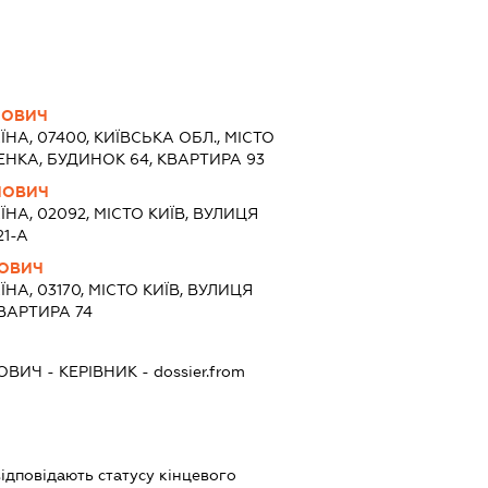
ЙОВИЧ
ЇНА, 07400, КИЇВСЬКА ОБЛ., МІСТО
НКА, БУДИНОК 64, КВАРТИРА 93
ЙОВИЧ
ЇНА, 02092, МІСТО КИЇВ, ВУЛИЦЯ
1-А
НОВИЧ
ЇНА, 03170, МІСТО КИЇВ, ВУЛИЦЯ
ВАРТИРА 74
НОВИЧ
-
КЕРІВНИК
- dossier.from
 відповідають статусу кінцевого