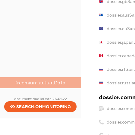
dossier.gbSa
dossier.ausSa
dossier.euSan
dossier.japan
dossier.cana
dossier.rfSan
freemium.actualData
dossier.russi
dossier.comm
document.dueToDate
26.01.22
SEARCH.ONMONITORING
dossier.comm
dossier.comm