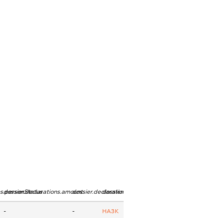
ns.personStatus
dossier.declarations.amount
dossier.declarations.currency
dossier.declarations.source
-
-
НАЗК