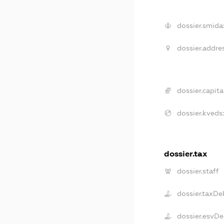
dossier.smida
dossier.addre
dossier.capita
dossier.kveds
dossier.tax
dossier.staff
dossier.taxDe
dossier.esvDe