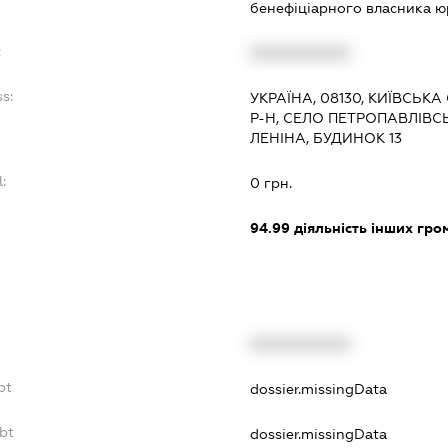
бенефіціарного власника 
:
XXXXXXXXXX
ss:
УКРАЇНА, 08130, КИЇВСЬ
Р-Н, СЕЛО ПЕТРОПАВЛІВС
ЛЕНІНА, БУДИНОК 13
l:
0 грн.
:
94.99
діяльність інших грома
XXXXXXXXXX
bt
dossier.missingData
bt
dossier.missingData