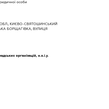
юридичної особи
КА ОБЛ., КИЄВО-СВЯТОШИНСЬКИЙ
ЬКА БОРЩАГІВКА, ВУЛИЦЯ
дських організацій, н.в.і.у.