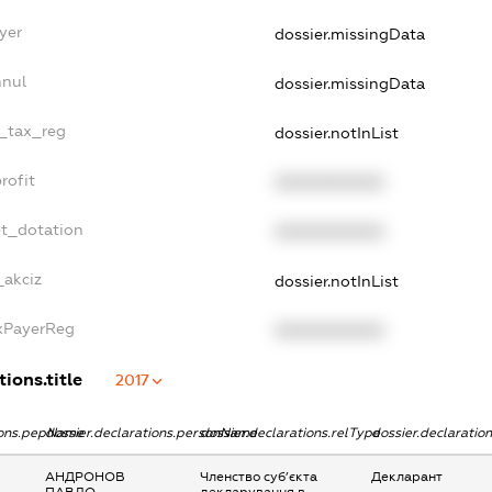
yer
dossier.missingData
nnul
dossier.missingData
e_tax_reg
dossier.notInList
rofit
XXXXXXXXXX
et_dotation
XXXXXXXXXX
_akciz
dossier.notInList
axPayerReg
XXXXXXXXXX
tions.title
2017
tions.pepName
dossier.declarations.personName
dossier.declarations.relType
dossier.declaratio
АНДРОНОВ
Членство суб’єкта
Декларант
ПАВЛО
декларування в