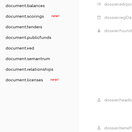
dossier.edrpo
document.balances
document.scorings
new!
dossier.regDa
document.tenders
dossier.foun
document.publicfunds
document.ved
document.semantrum
document.relationships
document.licenses
new!
dossier.heads
dossier.benefi