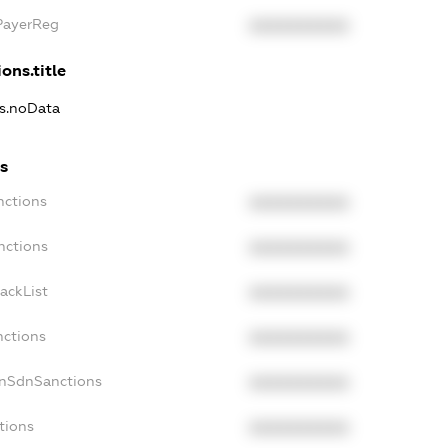
xPayerReg
XXXXXXXXXX
ons.title
ns.noData
ns
nctions
XXXXXXXXXX
nctions
XXXXXXXXXX
ackList
XXXXXXXXXX
nctions
XXXXXXXXXX
onSdnSanctions
XXXXXXXXXX
tions
XXXXXXXXXX