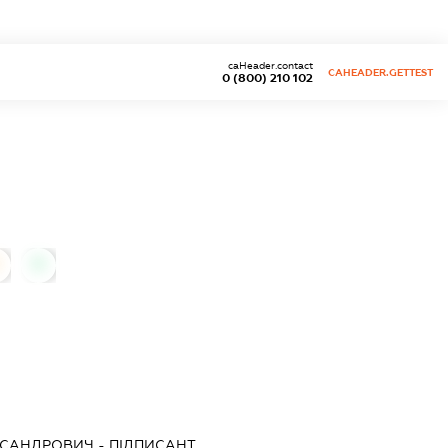
caHeader.contact
CAHEADER.GETTEST
0 (800) 210 102
0
КСАНДРОВИЧ
-
ПІДПИСАНТ