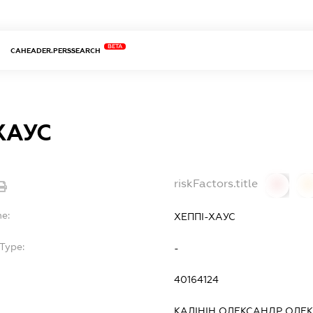
BETA
CAHEADER.PERSSEARCH
ХАУС
riskFactors.title
0
0
me:
ХЕППІ-ХАУС
Type:
-
40164124
КАЛІНІН ОЛЕКСАНДР ОЛЕ