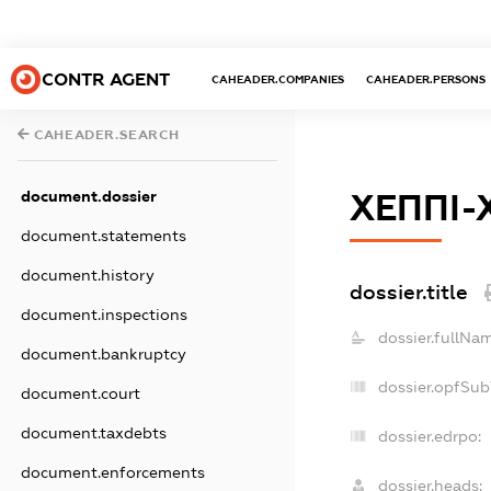
CONTR AGENT
CAHEADER.COMPANIES
CAHEADER.PERSONS
CAHEADER.SEARCH
document.dossier
ХЕППІ-
document.statements
document.history
dossier.title
document.inspections
dossier.fullNa
document.bankruptcy
dossier.opfSub
document.court
document.taxdebts
dossier.edrpo:
document.enforcements
dossier.heads: