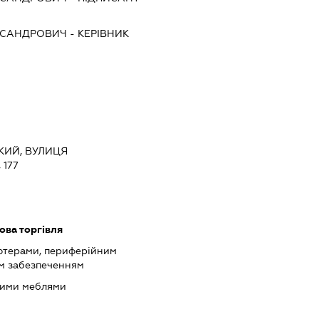
КСАНДРОВИЧ
-
КЕРІВНИК
ЬКИЙ, ВУЛИЦЯ
 177
ова торгівля
'ютерами, периферійним
м забезпеченням
ними меблями