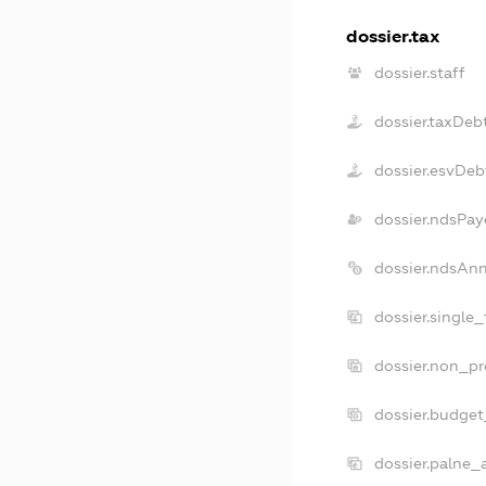
dossier.tax
dossier.staff
dossier.taxDeb
dossier.esvDeb
dossier.ndsPay
dossier.ndsAn
dossier.single
dossier.non_pr
dossier.budge
dossier.palne_