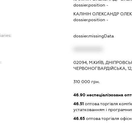
dossier.position -
КАЛІНІН ОЛЕКСАНДР ОЛЕ
dossier.position -
iaries:
dossier.missingData
XXXXXXXXXX
:
02094, М.КИЇВ, ДНІПРОВС
ЧЕРВОНОГВАРДІЙСЬКА, 12,
310 000 грн.
46.90
неспеціалізована опт
46.51
оптова торгівля комп
устаткованням і програмни
46.65
оптова торгівля офіс