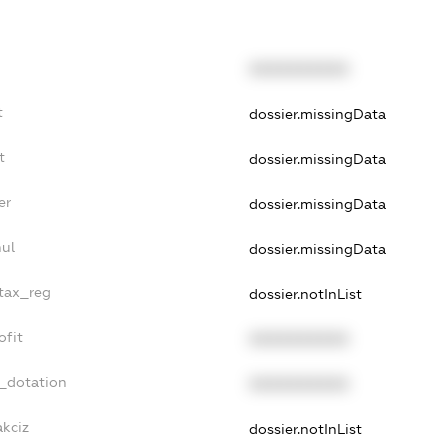
XXXXXXXXXX
t
dossier.missingData
t
dossier.missingData
er
dossier.missingData
nul
dossier.missingData
_tax_reg
dossier.notInList
ofit
XXXXXXXXXX
t_dotation
XXXXXXXXXX
akciz
dossier.notInList