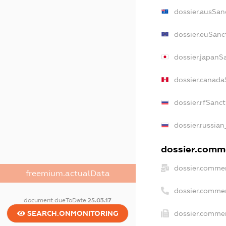
dossier.ausSan
dossier.euSanc
dossier.japanS
dossier.canada
dossier.rfSanc
dossier.russian
dossier.comme
dossier.commer
freemium.actualData
dossier.comme
document.dueToDate
25.03.17
SEARCH.ONMONITORING
dossier.commer