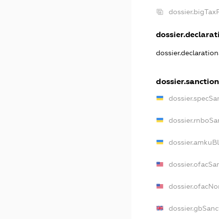
dossier.bigTa
dossier.declarati
dossier.declaratio
dossier.sanctio
dossier.specSa
dossier.rnboSa
dossier.amkuBl
dossier.ofacSa
dossier.ofacN
dossier.gbSanc