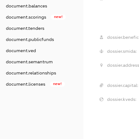
document.balances
document.scorings
new!
document.tenders
dossier.benefic
document.publicfunds
document.ved
dossier.smida:
document.semantrum
dossier.address
document.relationships
document.licenses
new!
dossier.capital:
dossier.kveds: