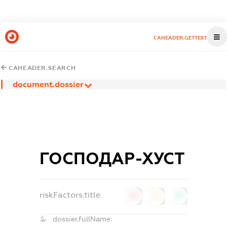
CAHEADER.GETTEST
CAHEADER.SEARCH
document.dossier
ГОСПОДАР-ХУСТ
riskFactors.title
0
0
0
dossier.fullName: