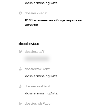
dossier.missingData
dossier.kveds:
81.10
комплексне обслуговування
об'єктів
dossier.tax
dossier.staff
XXXXXXXXXX
dossier.taxDebt
dossier.missingData
dossier.esvDebt
dossier.missingData
dossier.ndsPayer