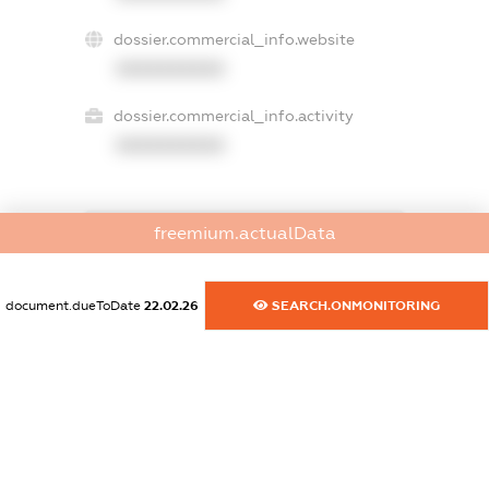
dossier.commercial_info.website
XXXXXXXXXX
dossier.commercial_info.activity
XXXXXXXXXX
freemium.actualData
freemium.exampleText_1
freemium.exampleText_2
freemium.anonymousPerSearch2
document.dueToDate
22.02.26
SEARCH.ONMONITORING
FREEMIUM.DETAILS
FREEMIUM.REGISTER