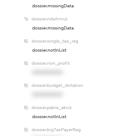
dossier.missingData
dossier.ndsAnnul
dossier.missingData
dossier.single_tax_reg
dossier.notInList
dossier.non_profit
XXXXXXXXXX
dossier.budget_dotation
XXXXXXXXXX
dossier.palne_akciz
dossier.notInList
dossier.bigTaxPayerReg