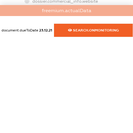
dossier.commercial_info.website
XXXXXXXXXX
freemium.actualData
dossier.commercial_info.activity
XXXXXXXXXX
document.dueToDate
23.12.21
SEARCH.ONMONITORING
freemium.exampleText_1
freemium.exampleText_2
freemium.anonymousPerSearch2
FREEMIUM.DETAILS
FREEMIUM.REGISTER