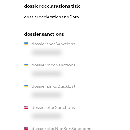
dossier.declarations.title
dossier.declarations.noData
dossier.sanctions
dossier.specSanctions
XXXXXXXXXX
dossier.rnboSanctions
XXXXXXXXXX
dossier.amkuBlackList
XXXXXXXXXX
dossier.ofacSanctions
XXXXXXXXXX
dossier.ofacNonSdnSanctions