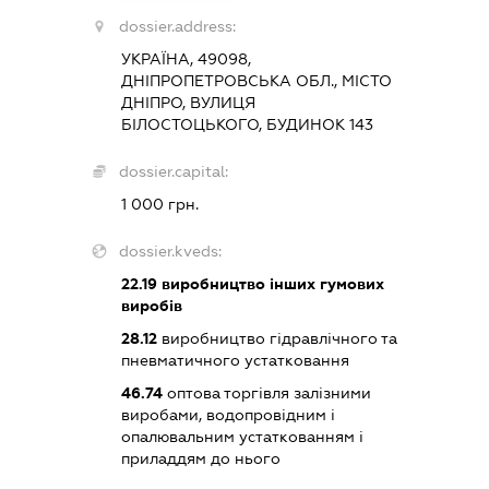
dossier.address:
УКРАЇНА, 49098,
ДНІПРОПЕТРОВСЬКА ОБЛ., МІСТО
ДНІПРО, ВУЛИЦЯ
БІЛОСТОЦЬКОГО, БУДИНОК 143
dossier.capital:
1 000 грн.
dossier.kveds:
22.19
виробництво інших гумових
виробів
28.12
виробництво гідравлічного та
пневматичного устатковання
46.74
оптова торгівля залізними
виробами, водопровідним і
опалювальним устаткованням і
приладдям до нього