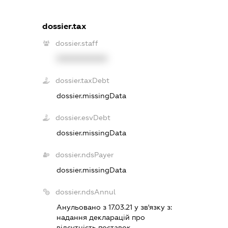
dossier.tax
dossier.staff
XXXXXXXXXX
dossier.taxDebt
dossier.missingData
dossier.esvDebt
dossier.missingData
dossier.ndsPayer
dossier.missingData
dossier.ndsAnnul
Анульовано з 17.03.21 у зв'язку з:
надання декларацiй про
вiдсутнiсть поставок