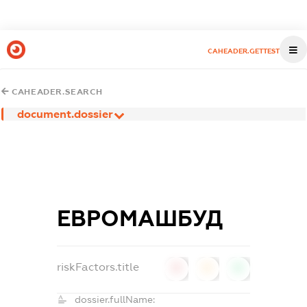
CAHEADER.GETTEST
CAHEADER.SEARCH
document.dossier
ЕВРОМАШБУД
riskFactors.title
0
0
0
dossier.fullName: