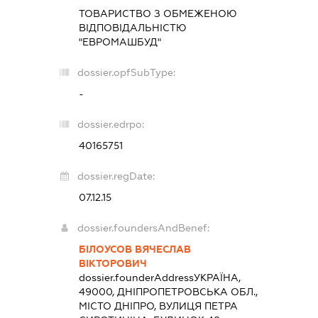
ТОВАРИСТВО З ОБМЕЖЕНОЮ
ВІДПОВІДАЛЬНІСТЮ
"ЕВРОМАШБУД"
dossier.opfSubType:
-
dossier.edrpo:
40165751
dossier.regDate:
07.12.15
dossier.foundersAndBenef:
БІЛОУСОВ ВЯЧЕСЛАВ
ВІКТОРОВИЧ
dossier.founderAddress
УКРАЇНА,
49000, ДНІПРОПЕТРОВСЬКА ОБЛ.,
МІСТО ДНІПРО, ВУЛИЦЯ ПЕТРА