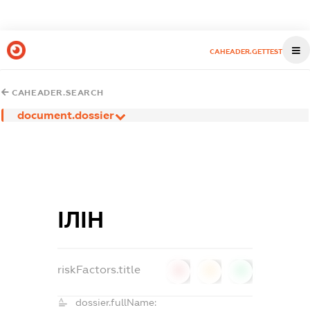
CAHEADER.GETTEST
CAHEADER.SEARCH
document.dossier
ІЛІН
riskFactors.title
0
0
0
dossier.fullName: