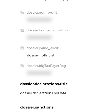
dossier.non_profit
XXXXXXXXXX
dossier.budget_dotation
XXXXXXXXXX
dossier.palne_akciz
dossier.notInList
dossier.bigTaxPayerReg
XXXXXXXXXX
dossier.declarations.title
dossier.declarations.noData
dossier.sanctions