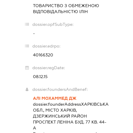
ТОВАРИСТВО З ОБМЕЖЕНОЮ
ВІДПОВІДАЛЬНІСТЮ
ІЛІН
dossier.opfSubType:
-
dossier.edrpo:
40166320
dossier.regDate:
08.12.15
dossier.foundersAndBenef:
АЛІ МОХАММЕД ДЖ
dossier.founderAddress
ХАРКІВСЬКА
ОБЛ., МІСТО ХАРКІВ,
ДЗЕРЖИНСЬКИЙ РАЙОН
ПРОСПЕКТ ЛЕНІНА БУД. 77 КВ. 44-
А