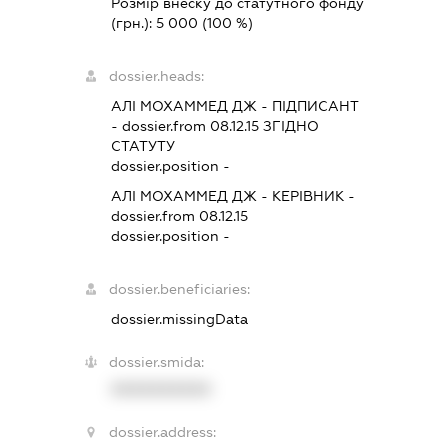
Розмір внеску до статутного фонду
(грн.):
5 000
(100 %)
dossier.heads:
АЛІ МОХАММЕД ДЖ
-
ПІДПИСАНТ
- dossier.from 08.12.15
ЗГІДНО
СТАТУТУ
dossier.position -
АЛІ МОХАММЕД ДЖ
-
КЕРІВНИК
-
dossier.from 08.12.15
dossier.position -
dossier.beneficiaries:
dossier.missingData
dossier.smida:
XXXXXXXXXX
dossier.address: