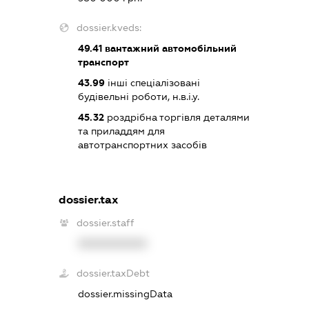
dossier.kveds:
49.41
вантажний автомобільний
транспорт
43.99
інші спеціалізовані
будівельні роботи, н.в.і.у.
45.32
роздрібна торгівля деталями
та приладдям для
автотранспортних засобів
dossier.tax
dossier.staff
XXXXXXXXXX
dossier.taxDebt
dossier.missingData