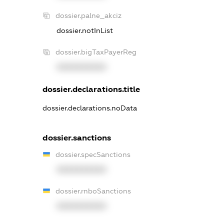
dossier.palne_akciz
dossier.notInList
dossier.bigTaxPayerReg
XXXXXXXXXX
dossier.declarations.title
dossier.declarations.noData
dossier.sanctions
dossier.specSanctions
XXXXXXXXXX
dossier.rnboSanctions
XXXXXXXXXX