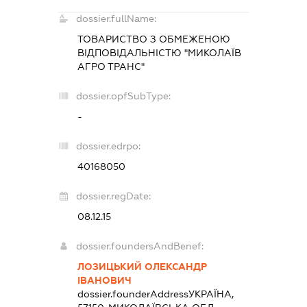
dossier.fullName:
ТОВАРИСТВО З ОБМЕЖЕНОЮ
ВІДПОВІДАЛЬНІСТЮ "МИКОЛАЇВ
АГРО ТРАНС"
dossier.opfSubType:
-
dossier.edrpo:
40168050
dossier.regDate:
08.12.15
dossier.foundersAndBenef:
ЛОЗИЦЬКИЙ ОЛЕКСАНДР
ІВАНОВИЧ
dossier.founderAddress
УКРАЇНА,