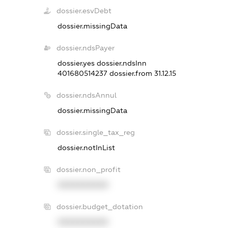
dossier.esvDebt
dossier.missingData
dossier.ndsPayer
dossier.yes
dossier.ndsInn
401680514237
dossier.from 31.12.15
dossier.ndsAnnul
dossier.missingData
dossier.single_tax_reg
dossier.notInList
dossier.non_profit
XXXXXXXXXX
dossier.budget_dotation
XXXXXXXXXX