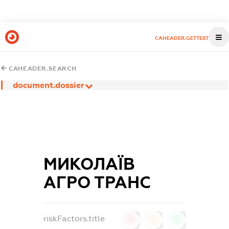
CAHEADER.GETTEST
CAHEADER.SEARCH
document.dossier
МИКОЛАЇВ
АГРО ТРАНС
riskFactors.title
0
0
0