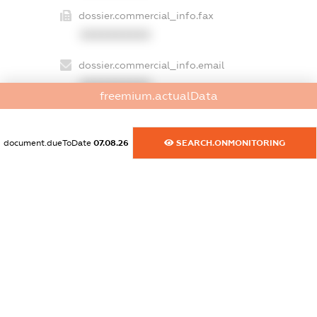
dossier.commercial_info.fax
XXXXXXXXXX
dossier.commercial_info.email
XXXXXXXXXX
freemium.actualData
dossier.commercial_info.website
XXXXXXXXXX
document.dueToDate
07.08.26
SEARCH.ONMONITORING
dossier.commercial_info.activity
XXXXXXXXXX
freemium.exampleText_1
freemium.exampleText_2
freemium.anonymousPerSearch2
FREEMIUM.DETAILS
FREEMIUM.REGISTER