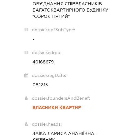
ОБ'ЄДНАННЯ СПІВВЛАСНИКІВ
БАГАТОКВАРТИРНОГО БУДИНКУ
"СОРОК П'ЯТИЙ"
dossier.opfSubType:
-
dossier.edrpo:
40168679
dossier.regDate:
08.12.15
dossier.foundersAndBenef:
ВЛАСНИКИ КВАРТИР
dossier.heads:
ЗАЇКА ЛАРИСА АНАНІЇВНА
-
КЕРІВНИК