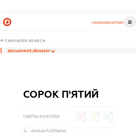
CAHEADER.GETTEST
CAHEADER.SEARCH
document.dossier
СОРОК П'ЯТИЙ
riskFactors.title
0
0
0
dossier.fullName: