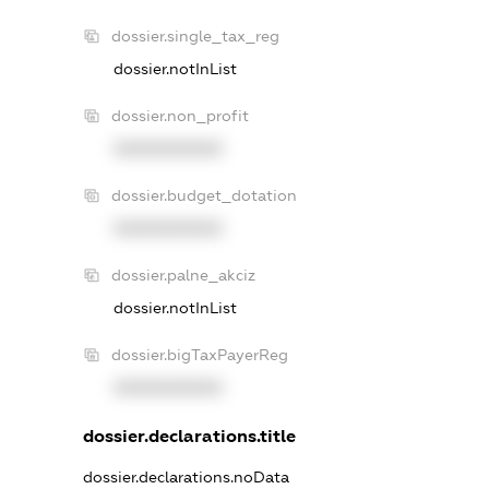
dossier.single_tax_reg
dossier.notInList
dossier.non_profit
XXXXXXXXXX
dossier.budget_dotation
XXXXXXXXXX
dossier.palne_akciz
dossier.notInList
dossier.bigTaxPayerReg
XXXXXXXXXX
dossier.declarations.title
dossier.declarations.noData