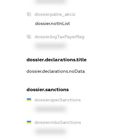
XXXXXXXXXX
dossier.palne_akciz
dossier.notInList
dossier.bigTaxPayerReg
XXXXXXXXXX
dossier.declarations.title
dossier.declarations.noData
dossier.sanctions
dossier.specSanctions
XXXXXXXXXX
dossier.rnboSanctions
XXXXXXXXXX