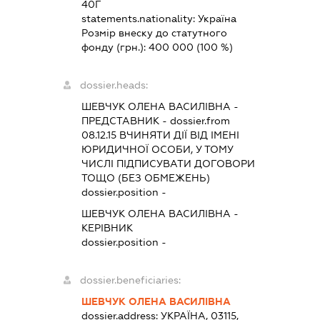
40Г
statements.nationality:
Україна
Розмір внеску до статутного
фонду (грн.):
400 000
(100 %)
dossier.heads:
ШЕВЧУК ОЛЕНА ВАСИЛІВНА
-
ПРЕДСТАВНИК
- dossier.from
08.12.15
ВЧИНЯТИ ДІЇ ВІД ІМЕНІ
ЮРИДИЧНОЇ ОСОБИ, У ТОМУ
ЧИСЛІ ПІДПИСУВАТИ ДОГОВОРИ
ТОЩО (БЕЗ ОБМЕЖЕНЬ)
dossier.position -
ШЕВЧУК ОЛЕНА ВАСИЛІВНА
-
КЕРІВНИК
dossier.position -
dossier.beneficiaries:
ШЕВЧУК ОЛЕНА ВАСИЛІВНА
dossier.address:
УКРАЇНА, 03115,