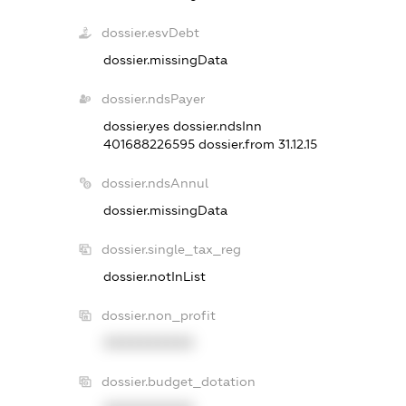
dossier.esvDebt
dossier.missingData
dossier.ndsPayer
dossier.yes
dossier.ndsInn
401688226595
dossier.from 31.12.15
dossier.ndsAnnul
dossier.missingData
dossier.single_tax_reg
dossier.notInList
dossier.non_profit
XXXXXXXXXX
dossier.budget_dotation