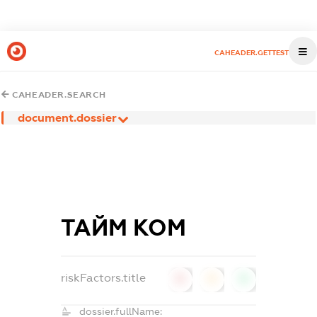
CAHEADER.GETTEST
CAHEADER.SEARCH
document.dossier
ТАЙМ КОМ
riskFactors.title
0
0
0
dossier.fullName: