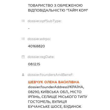
ТОВАРИСТВО З ОБМЕЖЕНОЮ
ВІДПОВІДАЛЬНІСТЮ "ТАЙМ КОМ"
dossier.opfSubType:
-
dossier.edrpo:
40168820
dossier.regDate:
08.12.15
dossier.foundersAndBenef:
ШЕВЧУК ОЛЕНА ВАСИЛІВНА
dossier.founderAddress
УКРАЇНА,
08290, КИЇВСЬКА ОБЛ., МІСТО
ІРПІНЬ, СЕЛИЩЕ МІСЬКОГО ТИПУ
ГОСТОМЕЛЬ, ВУЛИЦЯ
БУЧАНСЬКЕ ШОСЕ, БУДИНОК