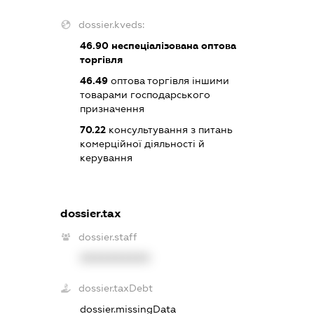
dossier.kveds:
46.90
неспеціалізована оптова
торгівля
46.49
оптова торгівля іншими
товарами господарського
призначення
70.22
консультування з питань
комерційної діяльності й
керування
dossier.tax
dossier.staff
XXXXXXXXXX
dossier.taxDebt
dossier.missingData