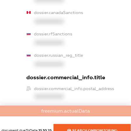
XXXXXXXXXX
dossier.canadaSanctions
XXXXXXXXXX
dossier.rfSanctions
XXXXXXXXXX
dossier.russian_reg_title
XXXXXXXXXX
dossier.commercial_info.title
dossier.commercial_info.postal_address
XXXXXXXXXX
dossier.commercial_info.phone
freemium.actualData
XXXXXXXXXX
dossier.commercial_info.fax
document.dueToDate
15.10.25
SEARCH.ONMONITORING