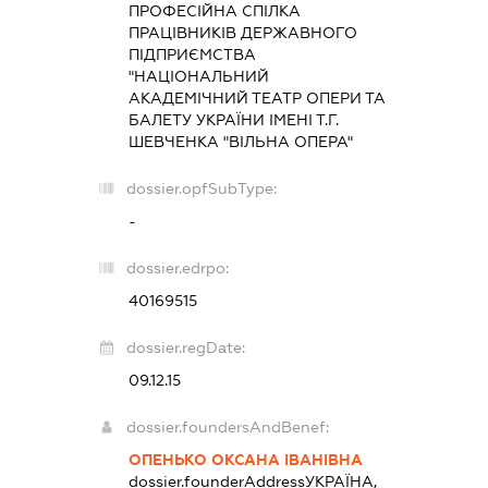
ПРОФЕСІЙНА СПІЛКА
ПРАЦІВНИКІВ ДЕРЖАВНОГО
ПІДПРИЄМСТВА
"НАЦІОНАЛЬНИЙ
АКАДЕМІЧНИЙ ТЕАТР ОПЕРИ ТА
БАЛЕТУ УКРАЇНИ ІМЕНІ Т.Г.
ШЕВЧЕНКА "ВІЛЬНА ОПЕРА"
dossier.opfSubType:
-
dossier.edrpo:
40169515
dossier.regDate:
09.12.15
dossier.foundersAndBenef:
ОПЕНЬКО ОКСАНА ІВАНІВНА
dossier.founderAddress
УКРАЇНА,