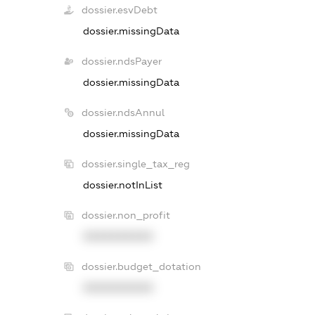
dossier.esvDebt
dossier.missingData
dossier.ndsPayer
dossier.missingData
dossier.ndsAnnul
dossier.missingData
dossier.single_tax_reg
dossier.notInList
dossier.non_profit
XXXXXXXXXX
dossier.budget_dotation
XXXXXXXXXX