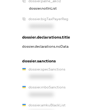
dossier.palne_akciz
dossier.notInList
dossier.bigTaxPayerReg
XXXXXXXXXX
dossier.declarations.title
dossier.declarations.noData
dossier.sanctions
dossier.specSanctions
XXXXXXXXXX
dossier.rnboSanctions
XXXXXXXXXX
dossier.amkuBlackList