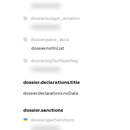
XXXXXXXXXX
dossier.budget_dotation
XXXXXXXXXX
dossier.palne_akciz
dossier.notInList
dossier.bigTaxPayerReg
XXXXXXXXXX
dossier.declarations.title
dossier.declarations.noData
dossier.sanctions
dossier.specSanctions
XXXXXXXXXX