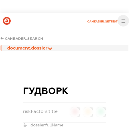
CAHEADER.GETTEST
CAHEADER.SEARCH
document.dossier
ГУДВОРК
riskFactors.title
0
0
0
dossier.fullName: