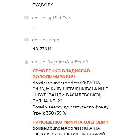
ГУДВОРК
dossier.opfSubType:
-
dossier.edrpo:
40173914
dossier.foundersAndBenef:
ЯРМОЛЕНКО ВЛАДИСЛАВ
ВОЛОДИМИРОВИЧ
dossier.founderAddress
УКРАЇНА,
04116, М.КИЇВ, ШЕВЧЕНКІВСЬКИЙ Р-
Н, ВУЛ. ВАНДИ ВАСИЛЕВСЬКОЇ,
БУД. 14, КВ. 22
Розмір внеску до статутного фонду
(грн.):
350
(35 %)
ТИМОШЕНКО МИКИТА ОЛЕГОВИЧ
dossier.founderAddress
УКРАЇНА,
04128, М.КИЇВ, ШЕВЧЕНКІВСЬКИЙ