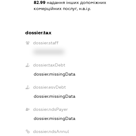
82.99
надання інших допоміжних
комерційних послуг, н.в.і.у.
dossier.tax
dossier.staff
XXXXXXXXXX
dossier.taxDebt
dossier.missingData
dossier.esvDebt
dossier.missingData
dossier.ndsPayer
dossier.missingData
dossier.ndsAnnul