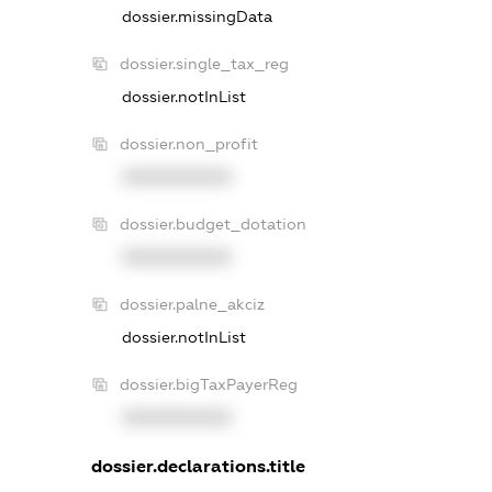
dossier.missingData
dossier.single_tax_reg
dossier.notInList
dossier.non_profit
XXXXXXXXXX
dossier.budget_dotation
XXXXXXXXXX
dossier.palne_akciz
dossier.notInList
dossier.bigTaxPayerReg
XXXXXXXXXX
dossier.declarations.title