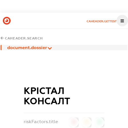
CAHEADER.GETTEST
CAHEADER.SEARCH
document.dossier
КРІСТАЛ
КОНСАЛТ
riskFactors.title
0
0
0