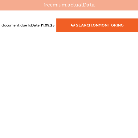
freemium.actualData
dossier.commercial_info.activity
XXXXXXXXXX
document.dueToDate
11.09.25
SEARCH.ONMONITORING
freemium.exampleText_1
freemium.exampleText_2
freemium.anonymousPerSearch2
FREEMIUM.DETAILS
FREEMIUM.REGISTER