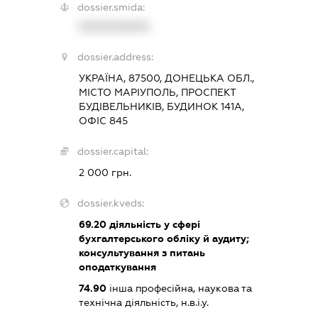
dossier.smida:
XXXXXXXXXX
dossier.address:
УКРАЇНА, 87500, ДОНЕЦЬКА ОБЛ.,
МІСТО МАРІУПОЛЬ, ПРОСПЕКТ
БУДІВЕЛЬНИКІВ, БУДИНОК 141А,
ОФІС 845
dossier.capital:
2 000 грн.
dossier.kveds:
69.20
діяльність у сфері
бухгалтерського обліку й аудиту;
консультування з питань
оподаткування
74.90
інша професійна, наукова та
технічна діяльність, н.в.і.у.