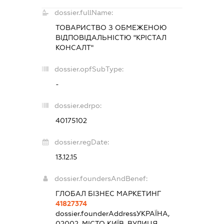
dossier.fullName:
ТОВАРИСТВО З ОБМЕЖЕНОЮ
ВІДПОВІДАЛЬНІСТЮ "КРІСТАЛ
КОНСАЛТ"
dossier.opfSubType:
-
dossier.edrpo:
40175102
dossier.regDate:
13.12.15
dossier.foundersAndBenef:
ГЛОБАЛ БІЗНЕС МАРКЕТИНГ
41827374
dossier.founderAddress
УКРАЇНА,
02002, МІСТО КИЇВ, ВУЛИЦЯ