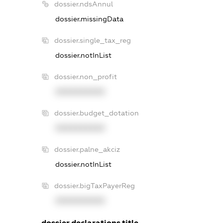
dossier.ndsAnnul
dossier.missingData
dossier.single_tax_reg
dossier.notInList
dossier.non_profit
XXXXXXXXXX
dossier.budget_dotation
XXXXXXXXXX
dossier.palne_akciz
dossier.notInList
dossier.bigTaxPayerReg
XXXXXXXXXX
dossier.declarations.title