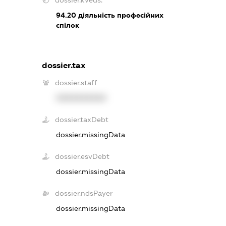
dossier.kveds:
94.20
діяльність професійних
спілок
dossier.tax
dossier.staff
XXXXXXXXXX
dossier.taxDebt
dossier.missingData
dossier.esvDebt
dossier.missingData
dossier.ndsPayer
dossier.missingData