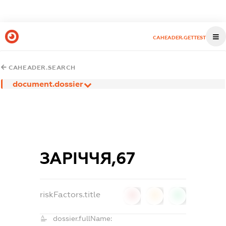
CAHEADER.GETTEST
CAHEADER.SEARCH
document.dossier
ЗАРІЧЧЯ,67
riskFactors.title
0
0
0
dossier.fullName: