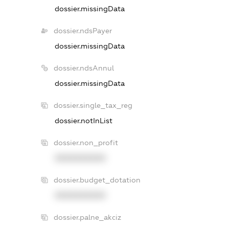
dossier.missingData
dossier.ndsPayer
dossier.missingData
dossier.ndsAnnul
dossier.missingData
dossier.single_tax_reg
dossier.notInList
dossier.non_profit
XXXXXXXXXX
dossier.budget_dotation
XXXXXXXXXX
dossier.palne_akciz