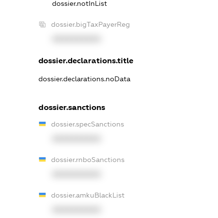
dossier.notInList
dossier.bigTaxPayerReg
XXXXXXXXXX
dossier.declarations.title
dossier.declarations.noData
dossier.sanctions
dossier.specSanctions
XXXXXXXXXX
dossier.rnboSanctions
XXXXXXXXXX
dossier.amkuBlackList
XXXXXXXXXX