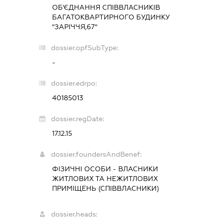
ОБ'ЄДНАННЯ СПІВВЛАСНИКІВ
БАГАТОКВАРТИРНОГО БУДИНКУ
"ЗАРІЧЧЯ,67"
dossier.opfSubType:
-
dossier.edrpo:
40185013
dossier.regDate:
17.12.15
dossier.foundersAndBenef:
ФІЗИЧНІ ОСОБИ - ВЛАСНИКИ
ЖИТЛОВИХ ТА НЕЖИТЛОВИХ
ПРИМІЩЕНЬ (СПІВВЛАСНИКИ)
dossier.heads: