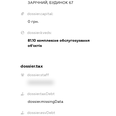
ЗАРІЧНИЙ, БУДИНОК 67
dossier.capital:
0 грн.
dossier.kveds:
81.10
комплексне обслуговування
об'єктів
dossier.tax
dossier.staff
XXXXXXXXXX
dossier.taxDebt
dossier.missingData
dossier.esvDebt