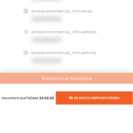
dossier.commercial_info.email
XXXXXXXXXX
dossier.commercial_info.website
XXXXXXXXXX
dossier.commercial_info.activity
XXXXXXXXXX
freemium.actualData
freemium.exampleText_1
freemium.exampleText_2
freemium.anonymousPerSearch2
document.dueToDate
22.02.26
SEARCH.ONMONITORING
FREEMIUM.DETAILS
FREEMIUM.REGISTER