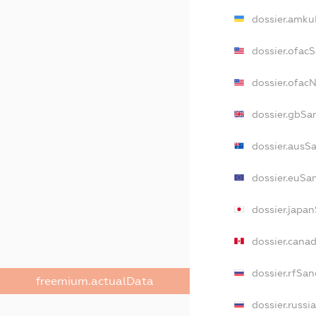
dossier.amku
dossier.ofac
dossier.ofa
dossier.gbSa
dossier.ausS
dossier.euSa
dossier.japa
dossier.cana
dossier.rfSan
freemium.actualData
dossier.russi