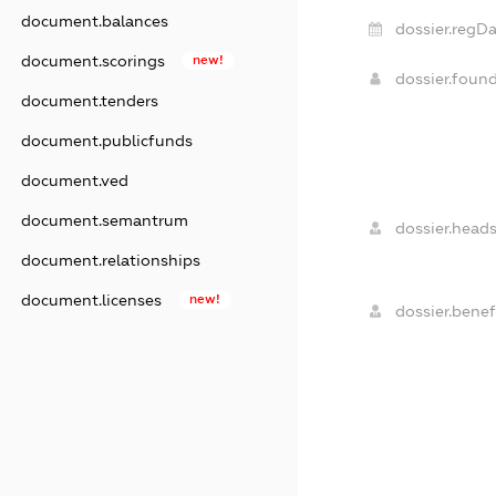
document.balances
dossier.regDa
document.scorings
new!
dossier.foun
document.tenders
document.publicfunds
document.ved
document.semantrum
dossier.heads
document.relationships
document.licenses
new!
dossier.benefi