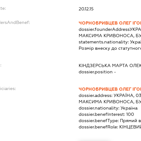
te:
20.12.15
dersAndBenef:
ЧОРНОБРИВЦЕВ ОЛЕГ ІГ
dossier.founderAddress
УКРА
МАКСИМА КРИВОНОСА, БУ
statements.nationality:
Укра
Розмір внеску до статутног
:
КІНДЗЕРСЬКА МАРТА ОЛЕ
dossier.position -
ciaries:
ЧОРНОБРИВЦЕВ ОЛЕГ ІГ
dossier.address:
УКРАЇНА, 0
МАКСИМА КРИВОНОСА, БУ
dossier.nationality:
Україна
dossier.benefInterest:
100
dossier.benefType:
Прямий в
dossier.benefRole:
КІНЦЕВИ