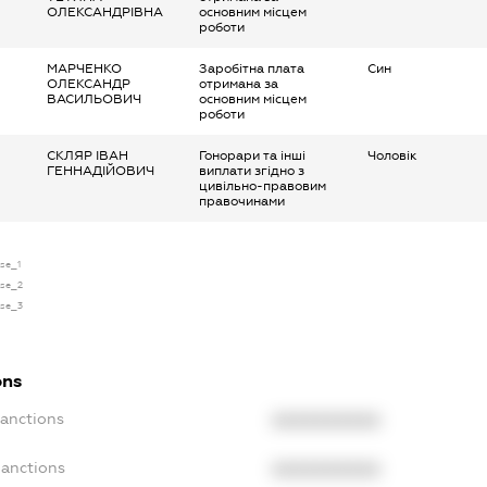
ОЛЕКСАНДРІВНА
основним місцем
роботи
МАРЧЕНКО
Заробітна плата
Син
ОЛЕКСАНДР
отримана за
ВАСИЛЬОВИЧ
основним місцем
роботи
СКЛЯР ІВАН
Гонорари та інші
Чоловік
ГЕННАДІЙОВИЧ
виплати згідно з
цивільно-правовим
правочинами
nse_1
nse_2
nse_3
ons
Sanctions
XXXXXXXXXX
Sanctions
XXXXXXXXXX