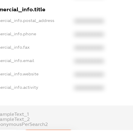
ercial_info.title
ercial_info.postal_address
XXXXXXXXXX
ercial_info.phone
XXXXXXXXXX
ercial_info.fax
XXXXXXXXXX
ercial_info.email
XXXXXXXXXX
ercial_info.website
XXXXXXXXXX
rcial_info.activity
XXXXXXXXXX
xampleText_1
xampleText_2
nonymousPerSearch2