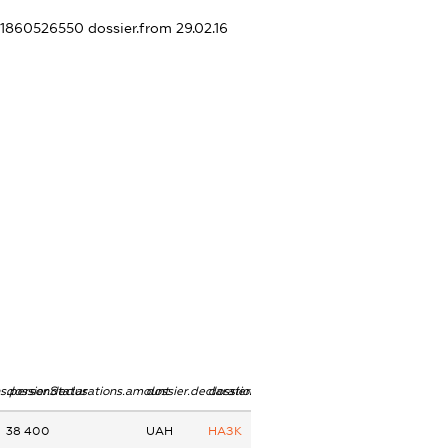
401860526550
dossier.from 29.02.16
ns.personStatus
dossier.declarations.amount
dossier.declarations.currency
dossier.declarations.source
38 400
UAH
НАЗК