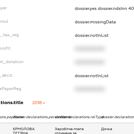
ayer
dossier.yes
dossier.ndsInn 
nnul
dossier.missingData
le_tax_reg
dossier.notInList
profit
XXXXXXXXXX
et_dotation
XXXXXXXXXX
_akciz
dossier.notInList
axPayerReg
XXXXXXXXXX
tions.title
2018
tions.pepName
dossier.declarations.personName
dossier.declarations.relType
dossier.declaratio
ЄРМОЛОВА
Заробітна плата
Дочка
ТЕТЯНА
отримана за