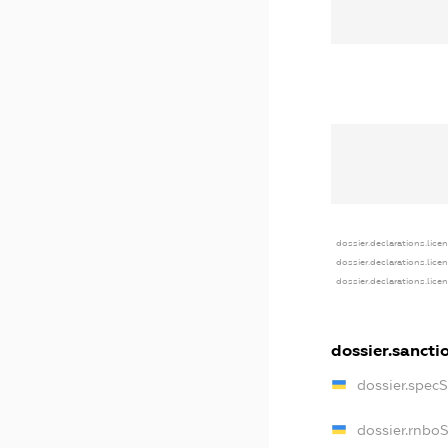
dossier.declarations.lice
dossier.declarations.lice
dossier.declarations.lice
dossier.sancti
dossier.spec
dossier.rnbo