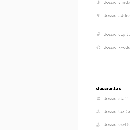
dossier.smida
dossier.addre
dossier.capita
dossier.kveds
dossier.tax
dossier.staff
dossier.taxD
dossier.esvD