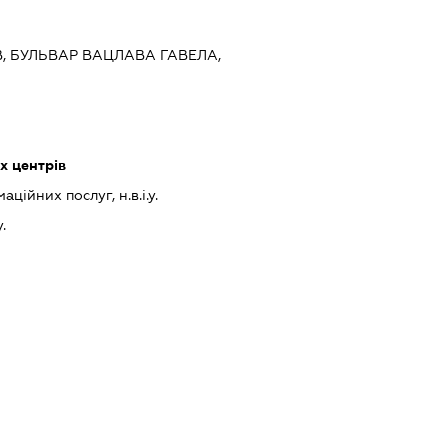
ЇВ, БУЛЬВАР ВАЦЛАВА ГАВЕЛА,
х центрів
ійних послуг, н.в.і.у.
у.