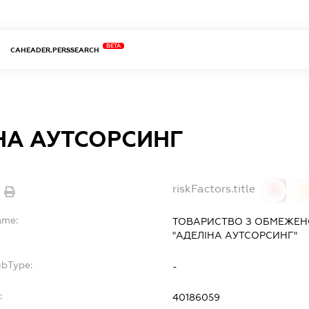
BETA
CAHEADER.PERSSEARCH
НА АУТСОРСИНГ
riskFactors.title
0
ame:
ТОВАРИСТВО З ОБМЕЖЕН
"АДЕЛІНА АУТСОРСИНГ"
ubType:
-
:
40186059