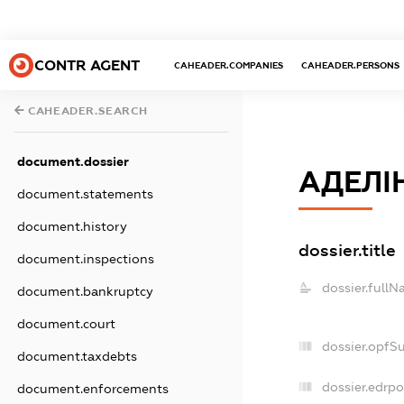
CONTR AGENT
CAHEADER.COMPANIES
CAHEADER.PERSONS
CAHEADER.SEARCH
document.dossier
АДЕЛІ
document.statements
document.history
dossier.title
document.inspections
dossier.fullN
document.bankruptcy
document.court
dossier.opfS
document.taxdebts
dossier.edrpo
document.enforcements