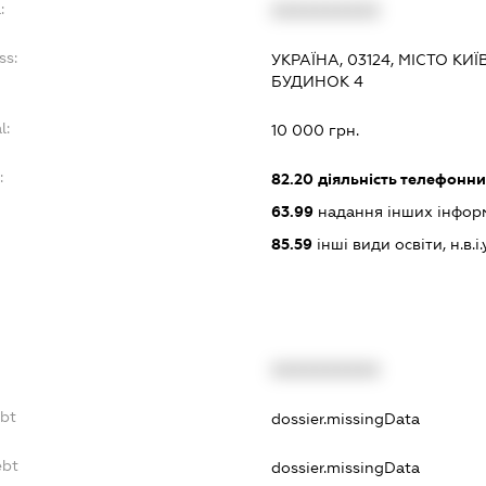
:
XXXXXXXXXX
ss:
УКРАЇНА, 03124, МІСТО КИ
БУДИНОК 4
l:
10 000 грн.
:
82.20
діяльність телефонни
63.99
надання інших інформац
85.59
інші види освіти, н.в.і.
XXXXXXXXXX
ebt
dossier.missingData
ebt
dossier.missingData