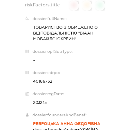
riskFactors.title
0
0
0
dossier.fullName:
ТОВАРИСТВО З ОБМЕЖЕНОЮ
ВІДПОВІДАЛЬНІСТЮ "ВІААН
МОБАЙЛС ЮКРЕЙН"
dossier.opfSubType:
-
dossier.edrpo:
40186732
dossier.regDate:
20.12.15
dossier.foundersAndBenef:
РЕБРОЦЬКА АННА ФЕДОРІВНА
dossier.founderAddress
УКРАЇНА,