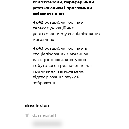
комп'ютерами, периферійним
устаткованням і програмним
забезпеченням
47.42
роздрібна торгівля
телекомунікаційним
устаткованням у спеціалізованих
магазинах
47.43
роздрібна торгівля в
спеціалізованих магазинах
електронною апаратурою
побутового призначення для
приймання, записування,
відтворювання звуку й
зображення
dossier.tax
dossier.staff
XXXXXXXXXX