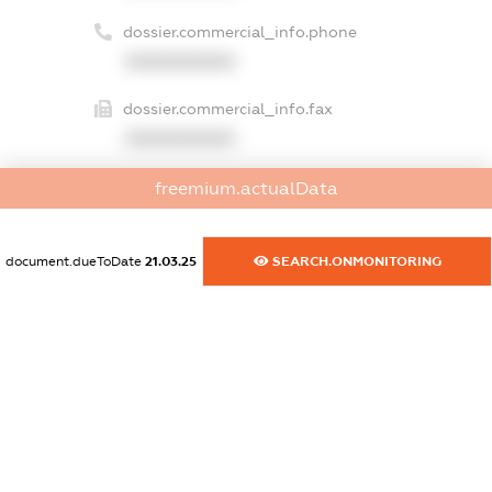
dossier.commercial_info.phone
XXXXXXXXXX
dossier.commercial_info.fax
XXXXXXXXXX
dossier.commercial_info.email
freemium.actualData
XXXXXXXXXX
dossier.commercial_info.website
document.dueToDate
21.03.25
SEARCH.ONMONITORING
XXXXXXXXXX
dossier.commercial_info.activity
XXXXXXXXXX
freemium.exampleText_1
freemium.exampleText_2