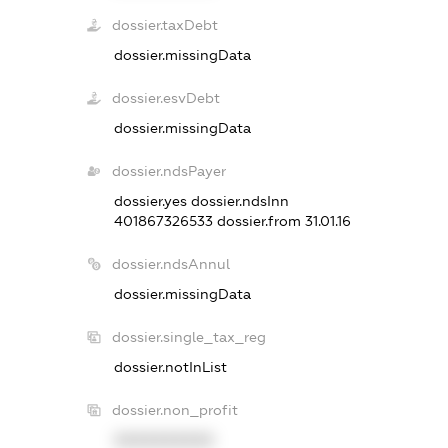
dossier.taxDebt
dossier.missingData
dossier.esvDebt
dossier.missingData
dossier.ndsPayer
dossier.yes
dossier.ndsInn
401867326533
dossier.from 31.01.16
dossier.ndsAnnul
dossier.missingData
dossier.single_tax_reg
dossier.notInList
dossier.non_profit
XXXXXXXXXX