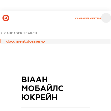
CAHEADER.GETTEST
CAHEADER.SEARCH
document.dossier
ВІААН
МОБАЙЛС
ЮКРЕЙН