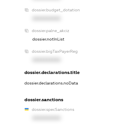
dossier.budget_dotation
XXXXXXXXXX
dossier.palne_akciz
dossier.notInList
dossier.bigTaxPayerReg
XXXXXXXXXX
dossier.declarations.title
dossier.declarations.noData
dossier.sanctions
dossier.specSanctions
XXXXXXXXXX