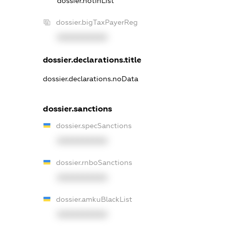
dossier.notInList
dossier.bigTaxPayerReg
XXXXXXXXXX
dossier.declarations.title
dossier.declarations.noData
dossier.sanctions
dossier.specSanctions
XXXXXXXXXX
dossier.rnboSanctions
XXXXXXXXXX
dossier.amkuBlackList
XXXXXXXXXX