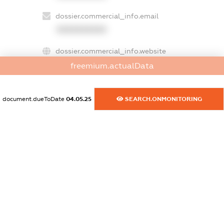
dossier.commercial_info.email
XXXXXXXXXX
dossier.commercial_info.website
XXXXXXXXXX
freemium.actualData
dossier.commercial_info.activity
XXXXXXXXXX
document.dueToDate
04.05.25
SEARCH.ONMONITORING
freemium.exampleText_1
freemium.exampleText_2
freemium.anonymousPerSearch2
FREEMIUM.DETAILS
FREEMIUM.REGISTER