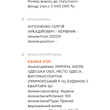
Розмір внеску до статутного
фонду (грн.):
5 000
(100 %)
dossier.heads:
АНТОНЕНКО СЕРГІЙ
АРКАДІЙОВИЧ
-
КЕРІВНИК
-
dossier.from 20.12.15
dossier.position -
dossier.beneficiaries:
КАЛІНА ІГОР
dossier.address:
УКРАЇНА, 65039,
ОДЕСЬКА ОБЛ., МІСТО ОДЕСА,
ВУЛ.ТРАНСПОРТНА
(ПРИМОРСЬКИЙ Р-Н), БУДИНОК 7,
КВАРТИРА 60
dossier.nationality:
Україна
dossier.benefInterest:
100
dossier.benefType:
Прямий
вирішальний вплив