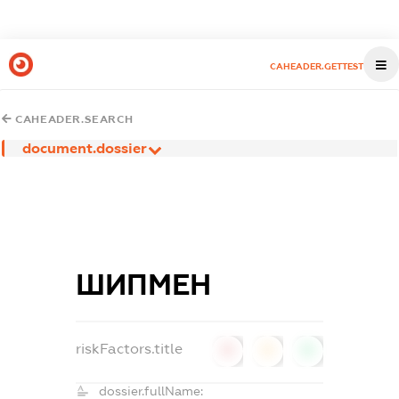
CAHEADER.GETTEST
CAHEADER.SEARCH
document.dossier
ШИПМЕН
riskFactors.title
0
0
0
dossier.fullName: