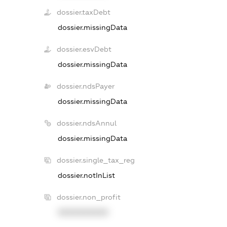
dossier.taxDebt
dossier.missingData
dossier.esvDebt
dossier.missingData
dossier.ndsPayer
dossier.missingData
dossier.ndsAnnul
dossier.missingData
dossier.single_tax_reg
dossier.notInList
dossier.non_profit
XXXXXXXXXX