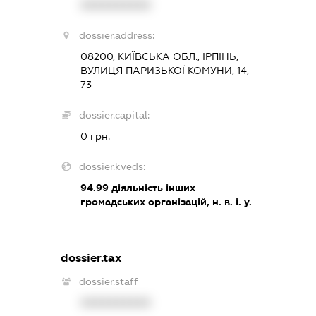
XXXXXXXXXX
dossier.address:
08200, КИЇВСЬКА ОБЛ., ІРПІНЬ,
ВУЛИЦЯ ПАРИЗЬКОЇ КОМУНИ, 14,
73
dossier.capital:
0 грн.
dossier.kveds:
94.99
діяльність інших
громадських організацій, н. в. і. у.
dossier.tax
dossier.staff
XXXXXXXXXX