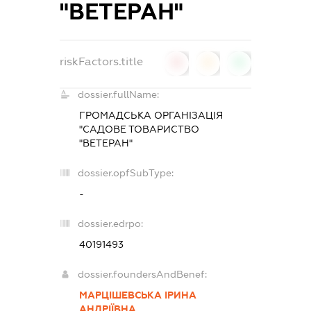
"ВЕТЕРАН"
riskFactors.title
0
0
0
dossier.fullName:
ГРОМАДСЬКА ОРГАНІЗАЦІЯ
"САДОВЕ ТОВАРИСТВО
"ВЕТЕРАН"
dossier.opfSubType:
-
dossier.edrpo:
40191493
dossier.foundersAndBenef:
МАРЦІШЕВСЬКА ІРИНА
АНДРІЇВНА