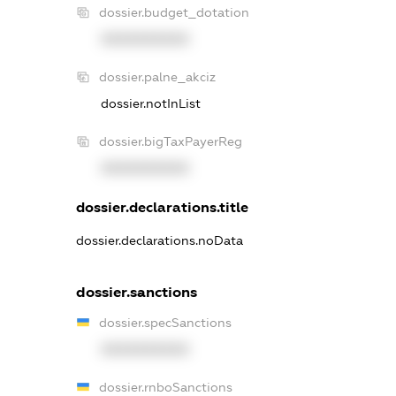
dossier.budget_dotation
XXXXXXXXXX
dossier.palne_akciz
dossier.notInList
dossier.bigTaxPayerReg
XXXXXXXXXX
dossier.declarations.title
dossier.declarations.noData
dossier.sanctions
dossier.specSanctions
XXXXXXXXXX
dossier.rnboSanctions