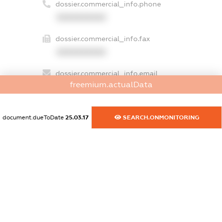
dossier.commercial_info.phone
XXXXXXXXXX
dossier.commercial_info.fax
XXXXXXXXXX
dossier.commercial_info.email
freemium.actualData
XXXXXXXXXX
dossier.commercial_info.website
document.dueToDate
25.03.17
SEARCH.ONMONITORING
XXXXXXXXXX
dossier.commercial_info.activity
XXXXXXXXXX
freemium.exampleText_1
freemium.exampleText_2
freemium.anonymousPerSearch2