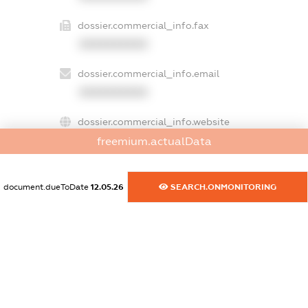
dossier.commercial_info.fax
XXXXXXXXXX
dossier.commercial_info.email
XXXXXXXXXX
dossier.commercial_info.website
XXXXXXXXXX
freemium.actualData
dossier.commercial_info.activity
document.dueToDate
12.05.26
SEARCH.ONMONITORING
XXXXXXXXXX
freemium.exampleText_1
freemium.exampleText_2
freemium.anonymousPerSearch2
FREEMIUM.DETAILS