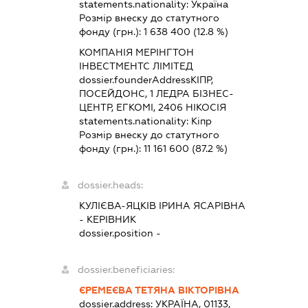
statements.nationality:
Україна
Розмір внеску до статутного
фонду (грн.):
1 638 400
(12.8 %)
КОМПАНІЯ МЕРІНГТОН
ІНВЕСТМЕНТС ЛІМІТЕД
dossier.founderAddress
КІПР,
ПОСЕЙДОНС, 1 ЛЕДРА БІЗНЕС-
ЦЕНТР, ЕГКОМІ, 2406 НІКОСІЯ
statements.nationality:
Кіпр
Розмір внеску до статутного
фонду (грн.):
11 161 600
(87.2 %)
dossier.heads:
КУЛІЄВА-ЯЦКІВ ІРИНА ЯСАРІВНА
-
КЕРІВНИК
dossier.position -
dossier.beneficiaries:
ЄРЕМЕЄВА ТЕТЯНА ВІКТОРІВНА
dossier.address:
УКРАЇНА, 01133,