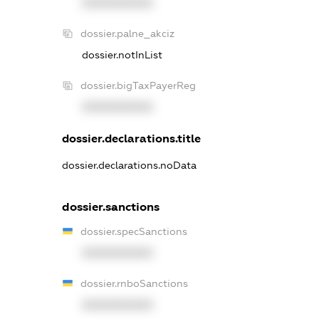
XXXXXXXXXX
dossier.palne_akciz
dossier.notInList
dossier.bigTaxPayerReg
XXXXXXXXXX
dossier.declarations.title
dossier.declarations.noData
dossier.sanctions
dossier.specSanctions
XXXXXXXXXX
dossier.rnboSanctions
XXXXXXXXXX