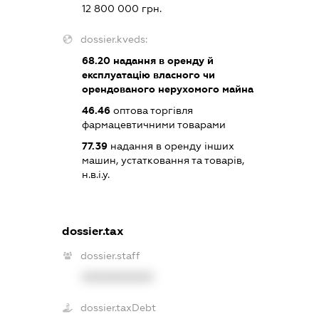
12 800 000 грн.
dossier.kveds:
68.20
надання в оренду й
експлуатацію власного чи
орендованого нерухомого майна
46.46
оптова торгівля
фармацевтичними товарами
77.39
надання в оренду інших
машин, устатковання та товарів,
н.в.і.у.
dossier.tax
dossier.staff
XXXXXXXXXX
dossier.taxDebt