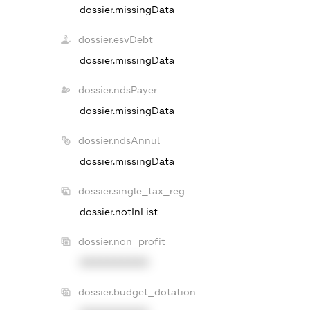
dossier.missingData
dossier.esvDebt
dossier.missingData
dossier.ndsPayer
dossier.missingData
dossier.ndsAnnul
dossier.missingData
dossier.single_tax_reg
dossier.notInList
dossier.non_profit
XXXXXXXXXX
dossier.budget_dotation