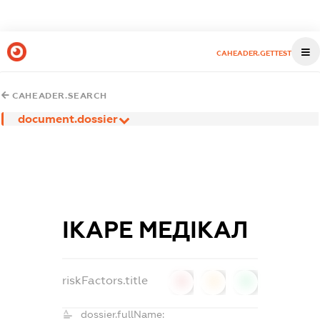
CAHEADER.GETTEST
CAHEADER.SEARCH
document.dossier
ІКАРЕ МЕДІКАЛ
riskFactors.title
0
0
0
dossier.fullName: