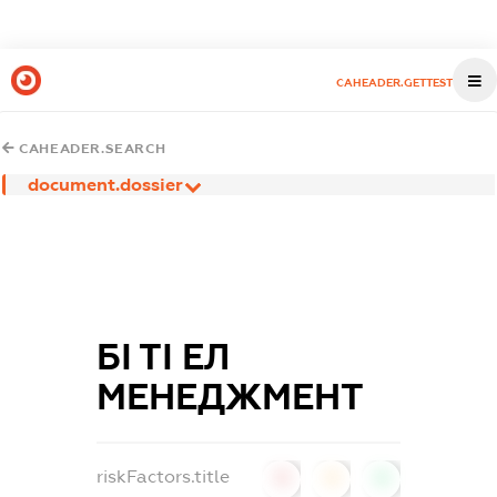
CAHEADER.GETTEST
CAHEADER.SEARCH
document.dossier
БІ ТІ ЕЛ
МЕНЕДЖМЕНТ
riskFactors.title
0
0
0