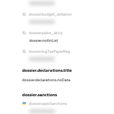
XXXXXXXXXX
dossier.budget_dotation
XXXXXXXXXX
dossier.palne_akciz
dossier.notInList
dossier.bigTaxPayerReg
XXXXXXXXXX
dossier.declarations.title
dossier.declarations.noData
dossier.sanctions
dossier.specSanctions
XXXXXXXXXX