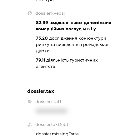
dossier.kveds:
82.99
надання інших допоміжних
комерційних послуг, н.в.і.у.
73.20
дослідження кон'юнктури
ринку та виявлення громадської
думки
79.11
діяльність туристичних
агентств
dossier.tax
dossier.staff
XXXXXXXXXX
dossier.taxDebt
dossier.missingData