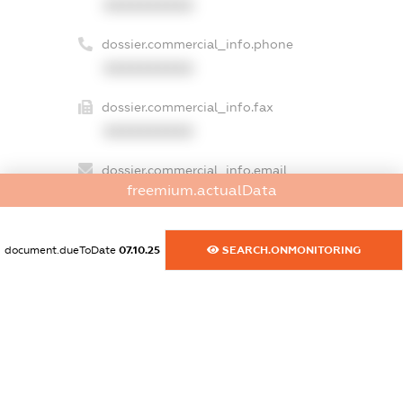
XXXXXXXXXX
dossier.commercial_info.phone
XXXXXXXXXX
dossier.commercial_info.fax
XXXXXXXXXX
dossier.commercial_info.email
freemium.actualData
XXXXXXXXXX
dossier.commercial_info.website
document.dueToDate
07.10.25
SEARCH.ONMONITORING
XXXXXXXXXX
dossier.commercial_info.activity
XXXXXXXXXX
freemium.exampleText_1