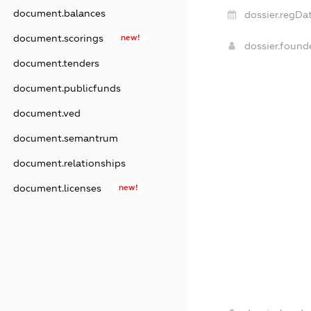
document.balances
dossier.regDat
document.scorings
new!
dossier.foun
document.tenders
document.publicfunds
document.ved
document.semantrum
document.relationships
document.licenses
new!