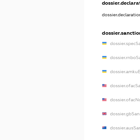
dossier.declarat
dossier.declarati
dossier.sanctio
dossier.specS
dossier.rnboS
dossier.amkuB
dossier.ofacS
dossier.ofac
dossier.gbSan
dossier.ausSa