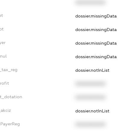
XXXXXXXXXX
bt
dossier.missingData
bt
dossier.missingData
yer
dossier.missingData
nnul
dossier.missingData
e_tax_reg
dossier.notInList
rofit
XXXXXXXXXX
et_dotation
XXXXXXXXXX
_akciz
dossier.notInList
xPayerReg
XXXXXXXXXX