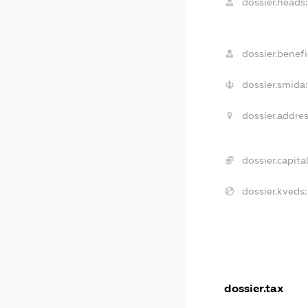
dossier.heads:
dossier.benefi
dossier.smida:
dossier.addres
dossier.capital
dossier.kveds:
dossier.tax