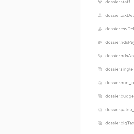
dossier.staff
dossier.taxDe
dossier.esvDe
dossier.ndsPa
dossier.ndsA
dossier.singl
dossier.non_p
dossier.budg
dossier.palne
dossier.bigTa