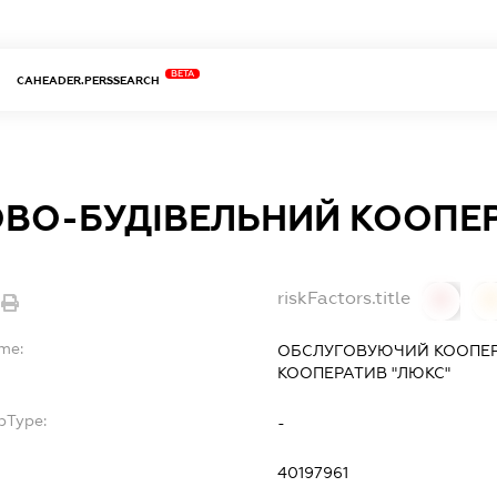
BETA
CAHEADER.PERSSEARCH
ВО-БУДІВЕЛЬНИЙ КООПЕР
riskFactors.title
0
ame:
ОБСЛУГОВУЮЧИЙ КООПЕР
КООПЕРАТИВ "ЛЮКС"
bType:
-
40197961