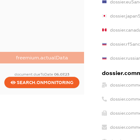
dossier.euSan
dossier.japan
dossier.canad
dossier.rfSan
freemium.actualData
dossier.russia
dossier.comme
document.dueToDate
06.07.23
SEARCH.ONMONITORING
dossier.comme
dossier.comme
dossier.comme
dossier.comme