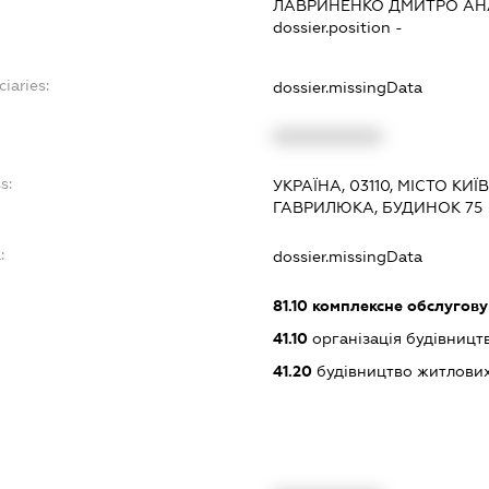
ЛАВРИНЕНКО ДМИТРО АН
dossier.position -
ciaries:
dossier.missingData
XXXXXXXXXX
s:
УКРАЇНА, 03110, МІСТО КИ
ГАВРИЛЮКА, БУДИНОК 75
:
dossier.missingData
81.10
комплексне обслуговув
41.10
організація будівницт
41.20
будівництво житлових