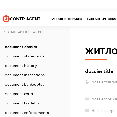
CONTR AGENT
CAHEADER.COMPANIES
CAHEADER.PERSONS
CAHEADER.SEARCH
document.dossier
ЖИТЛО
document.statements
document.history
dossier.title
document.inspections
dossier.fullN
document.bankruptcy
document.court
dossier.opfSu
document.taxdebts
dossier.edrpo:
document.enforcements