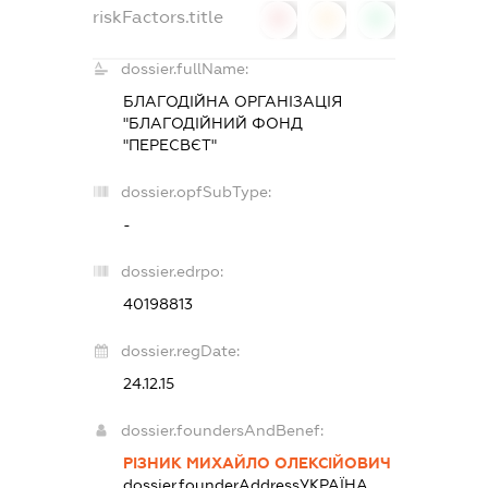
riskFactors.title
0
0
0
dossier.fullName:
БЛАГОДІЙНА ОРГАНІЗАЦІЯ
"БЛАГОДІЙНИЙ ФОНД
"ПЕРЕСВЄТ"
dossier.opfSubType:
-
dossier.edrpo:
40198813
dossier.regDate:
24.12.15
dossier.foundersAndBenef:
РІЗНИК МИХАЙЛО ОЛЕКСІЙОВИЧ
dossier.founderAddress
УКРАЇНА,