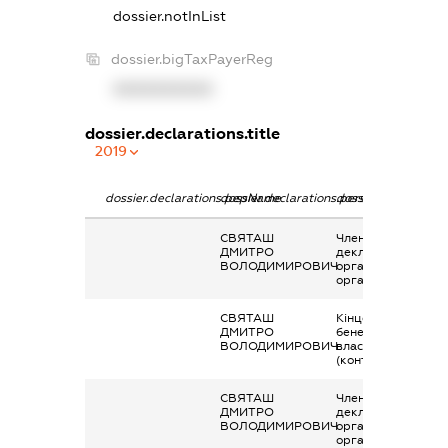
dossier.notInList
dossier.bigTaxPayerReg
XXXXXXXXXX
dossier.declarations.title
2019
dossier.declarations.pepName
dossier.declarations.personName
dossier.declaration
СВЯТАШ
Членство суб’єкта
ДМИТРО
декларування в
ВОЛОДИМИРОВИЧ
організаціях та їх
органах
СВЯТАШ
Кінцевий
ДМИТРО
бенефіціарний
ВОЛОДИМИРОВИЧ
власник
(контролер)
СВЯТАШ
Членство суб’єкта
ДМИТРО
декларування в
ВОЛОДИМИРОВИЧ
організаціях та їх
органах