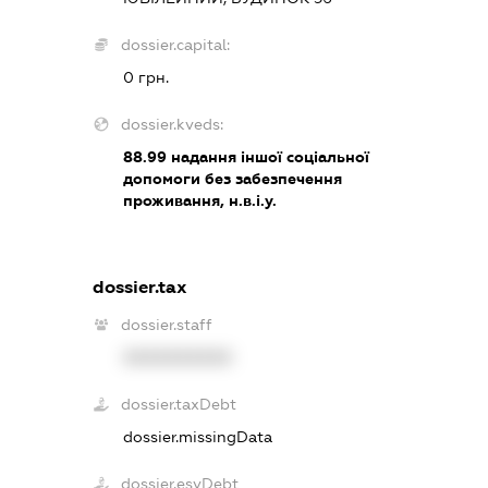
dossier.capital:
0 грн.
dossier.kveds:
88.99
надання іншої соціальної
допомоги без забезпечення
проживання, н.в.і.у.
dossier.tax
dossier.staff
XXXXXXXXXX
dossier.taxDebt
dossier.missingData
dossier.esvDebt