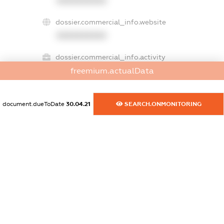
XXXXXXXXXX
dossier.commercial_info.website
XXXXXXXXXX
dossier.commercial_info.activity
XXXXXXXXXX
freemium.actualData
document.dueToDate
30.04.21
SEARCH.ONMONITORING
freemium.exampleText_1
freemium.exampleText_2
freemium.anonymousPerSearch2
FREEMIUM.DETAILS
FREEMIUM.REGISTER