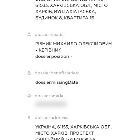
61033, ХАРКІВСЬКА ОБЛ., МІСТО
ХАРКІВ, ВУЛ.ТАХІАТАСЬКА,
БУДИНОК 8, КВАРТИРА 1Б
dossier.heads:
РІЗНИК МИХАЙЛО ОЛЕКСІЙОВИЧ
-
КЕРІВНИК
dossier.position -
dossier.beneficiaries:
dossier.missingData
dossier.smida:
XXXXXXXXXX
dossier.address:
УКРАЇНА, 61153, ХАРКІВСЬКА ОБЛ.,
МІСТО ХАРКІВ, ПРОСПЕКТ
ЮВІЛЕЙНИЙ, БУДИНОК 56