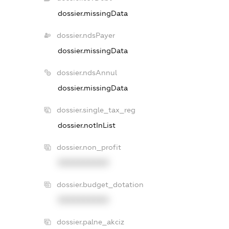
dossier.missingData
dossier.ndsPayer
dossier.missingData
dossier.ndsAnnul
dossier.missingData
dossier.single_tax_reg
dossier.notInList
dossier.non_profit
XXXXXXXXXX
dossier.budget_dotation
XXXXXXXXXX
dossier.palne_akciz