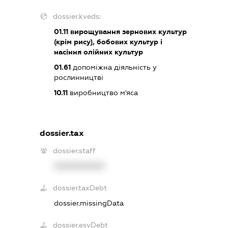
dossier.kveds:
01.11
вирощування зернових культур
(крім рису), бобових культур і
насіння олійних культур
01.61
допоміжна діяльність у
рослинництві
10.11
виробництво м'яса
dossier.tax
dossier.staff
XXXXXXXXXX
dossier.taxDebt
dossier.missingData
dossier.esvDebt