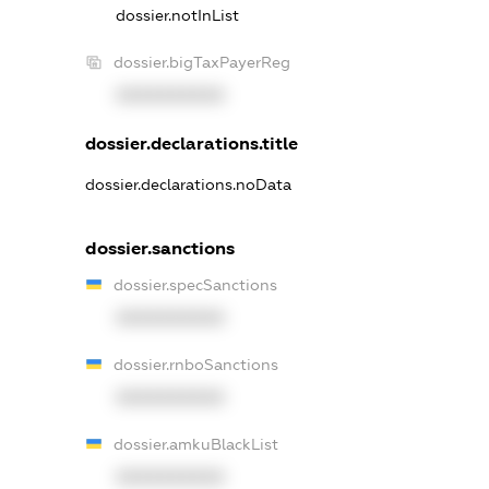
dossier.notInList
dossier.bigTaxPayerReg
XXXXXXXXXX
dossier.declarations.title
dossier.declarations.noData
dossier.sanctions
dossier.specSanctions
XXXXXXXXXX
dossier.rnboSanctions
XXXXXXXXXX
dossier.amkuBlackList
XXXXXXXXXX