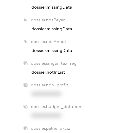
dossier.missingData
dossier.ndsPayer
dossier.missingData
dossier.ndsAnnul
dossier.missingData
dossier.single_tax_reg
dossier.notInList
dossier.non_profit
XXXXXXXXXX
dossier.budget_dotation
XXXXXXXXXX
dossier.palne_akciz