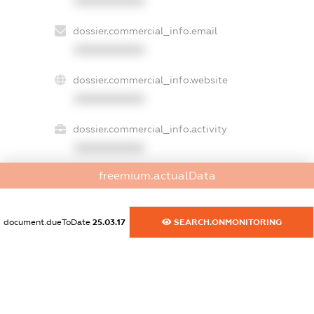
XXXXXXXXXX
dossier.commercial_info.email
XXXXXXXXXX
dossier.commercial_info.website
XXXXXXXXXX
dossier.commercial_info.activity
XXXXXXXXXX
freemium.actualData
freemium.exampleText_1
freemium.exampleText_2
document.dueToDate
25.03.17
SEARCH.ONMONITORING
freemium.anonymousPerSearch2
FREEMIUM.DETAILS
FREEMIUM.REGISTER