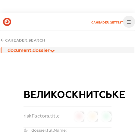
CAHEADER.GETTEST
CAHEADER.SEARCH
document.dossier
ВЕЛИКОСКНИТСЬКЕ
riskFactors.title
0
0
0
dossier.fullName: