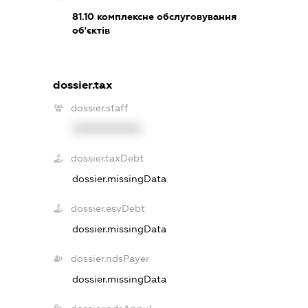
81.10
комплексне обслуговування
об'єктів
dossier.tax
dossier.staff
XXXXXXXXXX
dossier.taxDebt
dossier.missingData
dossier.esvDebt
dossier.missingData
dossier.ndsPayer
dossier.missingData