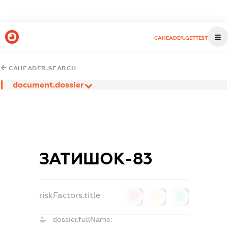
CAHEADER.GETTEST
CAHEADER.SEARCH
document.dossier
ЗАТИШОК-83
riskFactors.title
0
0
0
dossier.fullName: