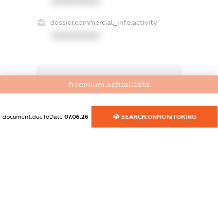
XXXXXXXXXX
dossier.commercial_info.activity
XXXXXXXXXX
freemium.exampleText_1
freemium.actualData
freemium.exampleText_2
freemium.anonymousPerSearch2
FREEMIUM.DETAILS
document.dueToDate
07.06.26
SEARCH.ONMONITORING
FREEMIUM.REGISTER