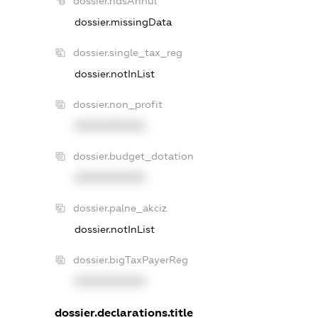
dossier.ndsAnnul
dossier.missingData
dossier.single_tax_reg
dossier.notInList
dossier.non_profit
XXXXXXXXXX
dossier.budget_dotation
XXXXXXXXXX
dossier.palne_akciz
dossier.notInList
dossier.bigTaxPayerReg
XXXXXXXXXX
dossier.declarations.title