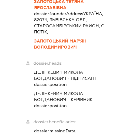
ЗАПОТОЦЬКА ТЕТЯНА
ЯРОСЛАВІВНА
dossier.founderAddress
УКРАЇНА,
82074, ЛЬВIВСЬКА ОБЛ.,
СТАРОСАМБIРСЬКИЙ РАЙОН, С.
ПОТІК,
ЗАПОТОЦЬКИЙ МАР'ЯН
ВОЛОДИМИРОВИЧ
dossier.heads:
ДЕЛІНКЕВИЧ МИКОЛА
БОГДАНОВИЧ
-
ПІДПИСАНТ
dossier.position -
ДЕЛІНКЕВИЧ МИКОЛА
БОГДАНОВИЧ
-
КЕРІВНИК
dossier.position -
dossier.beneficiaries:
dossier.missingData