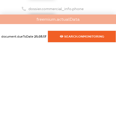
dossier.commercial_info.phone
XXXXXXXXXX
freemium.actualData
dossier.commercial_info.fax
XXXXXXXXXX
document.dueToDate
25.03.17
SEARCH.ONMONITORING
dossier.commercial_info.email
XXXXXXXXXX
dossier.commercial_info.website
XXXXXXXXXX
dossier.commercial_info.activity
XXXXXXXXXX
freemium.exampleText_1
freemium.exampleText_2