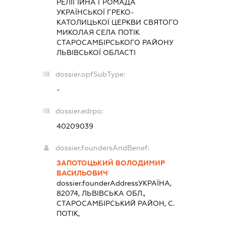
РЕЛІГІЙНА ГРОМАДА
УКРАЇНСЬКОЇ ГРЕКО-
КАТОЛИЦЬКОЇ ЦЕРКВИ СВЯТОГО
МИКОЛАЯ СЕЛА ПОТІК
СТАРОСАМБІРСЬКОГО РАЙОНУ
ЛЬВІВСЬКОЇ ОБЛАСТІ
dossier.opfSubType:
-
dossier.edrpo:
40209039
dossier.foundersAndBenef:
ЗАПОТОЦЬКИЙ ВОЛОДИМИР
ВАСИЛЬОВИЧ
dossier.founderAddress
УКРАЇНА,
82074, ЛЬВIВСЬКА ОБЛ.,
СТАРОСАМБIРСЬКИЙ РАЙОН, С.
ПОТІК,