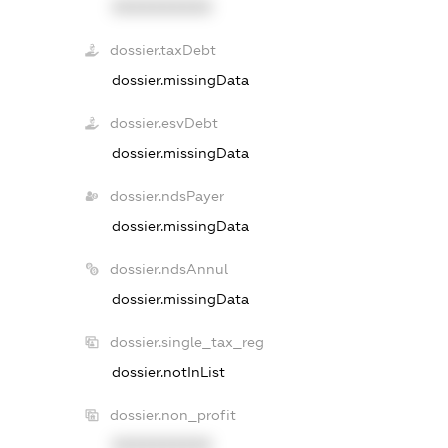
XXXXXXXXXX
dossier.taxDebt
dossier.missingData
dossier.esvDebt
dossier.missingData
dossier.ndsPayer
dossier.missingData
dossier.ndsAnnul
dossier.missingData
dossier.single_tax_reg
dossier.notInList
dossier.non_profit
XXXXXXXXXX