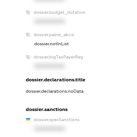
dossier.budget_dotation
XXXXXXXXXX
dossier.palne_akciz
dossier.notInList
dossier.bigTaxPayerReg
XXXXXXXXXX
dossier.declarations.title
dossier.declarations.noData
dossier.sanctions
dossier.specSanctions
XXXXXXXXXX