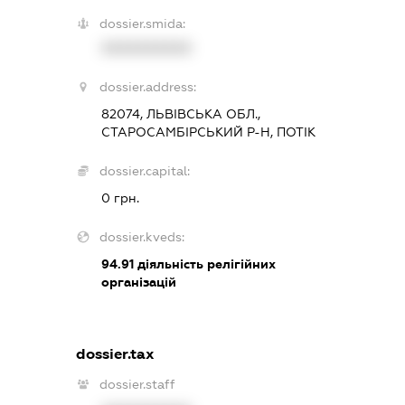
dossier.smida:
XXXXXXXXXX
dossier.address:
82074, ЛЬВІВСЬКА ОБЛ.,
СТАРОСАМБІРСЬКИЙ Р-Н, ПОТІК
dossier.capital:
0 грн.
dossier.kveds:
94.91
діяльність релігійних
організацій
dossier.tax
dossier.staff