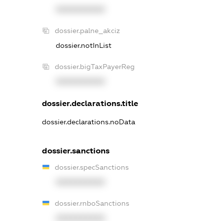
XXXXXXXXXX
dossier.palne_akciz
dossier.notInList
dossier.bigTaxPayerReg
XXXXXXXXXX
dossier.declarations.title
dossier.declarations.noData
dossier.sanctions
dossier.specSanctions
XXXXXXXXXX
dossier.rnboSanctions
XXXXXXXXXX