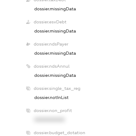
dossier.missingData
dossier.esvDebt
dossier.missingData
dossier.ndsPayer
dossier.missingData
dossier.ndsAnnul
dossier.missingData
dossier.single_tax_reg
dossier.notInList
dossier.non_profit
XXXXXXXXXX
dossier.budget_dotation