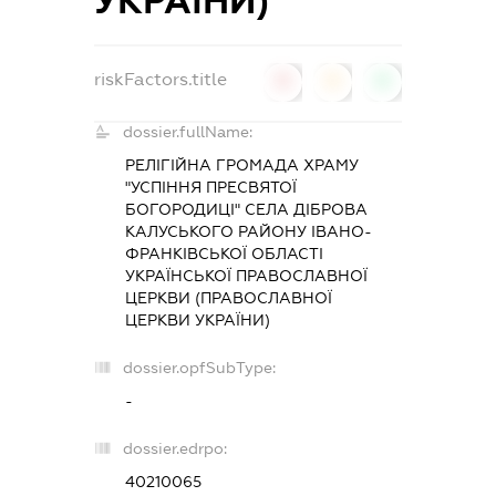
УКРАЇНИ)
riskFactors.title
0
0
0
dossier.fullName:
РЕЛІГІЙНА ГРОМАДА ХРАМУ
"УСПІННЯ ПРЕСВЯТОЇ
БОГОРОДИЦІ" СЕЛА ДІБРОВА
КАЛУСЬКОГО РАЙОНУ ІВАНО-
ФРАНКІВСЬКОЇ ОБЛАСТІ
УКРАЇНСЬКОЇ ПРАВОСЛАВНОЇ
ЦЕРКВИ (ПРАВОСЛАВНОЇ
ЦЕРКВИ УКРАЇНИ)
dossier.opfSubType:
-
dossier.edrpo:
40210065