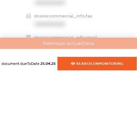
XXXXXXXXXX
dossier.commercial_info.fax
XXXXXXXXXX
dossier.commercial_info.email
freemium.actualData
XXXXXXXXXX
dossier.commercial_info.website
document.dueToDate
25.04.25
SEARCH.ONMONITORING
XXXXXXXXXX
dossier.commercial_info.activity
XXXXXXXXXX
freemium.exampleText_1
freemium.exampleText_2
freemium.anonymousPerSearch2
FREEMIUM.DETAILS