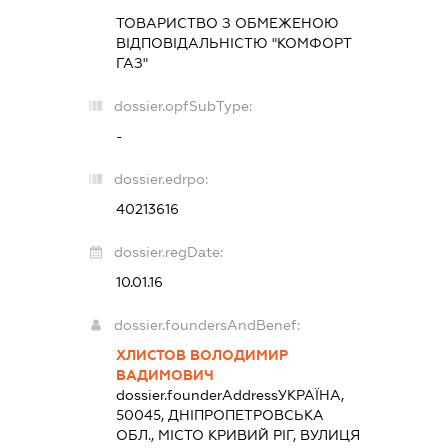
ТОВАРИСТВО З ОБМЕЖЕНОЮ
ВІДПОВІДАЛЬНІСТЮ "КОМФОРТ
ГАЗ"
dossier.opfSubType:
-
dossier.edrpo:
40213616
dossier.regDate:
10.01.16
dossier.foundersAndBenef:
ХЛИСТОВ ВОЛОДИМИР
ВАДИМОВИЧ
dossier.founderAddress
УКРАЇНА,
50045, ДНІПРОПЕТРОВСЬКА
ОБЛ., МІСТО КРИВИЙ РІГ, ВУЛИЦЯ