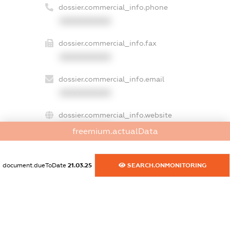
dossier.commercial_info.phone
XXXXXXXXXX
dossier.commercial_info.fax
XXXXXXXXXX
dossier.commercial_info.email
XXXXXXXXXX
dossier.commercial_info.website
XXXXXXXXXX
freemium.actualData
dossier.commercial_info.activity
XXXXXXXXXX
document.dueToDate
21.03.25
SEARCH.ONMONITORING
freemium.exampleText_1
freemium.exampleText_2
freemium.anonymousPerSearch2