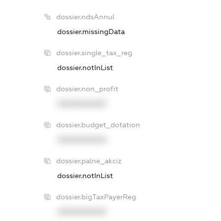
dossier.ndsAnnul
dossier.missingData
dossier.single_tax_reg
dossier.notInList
dossier.non_profit
XXXXXXXXXX
dossier.budget_dotation
XXXXXXXXXX
dossier.palne_akciz
dossier.notInList
dossier.bigTaxPayerReg
XXXXXXXXXX