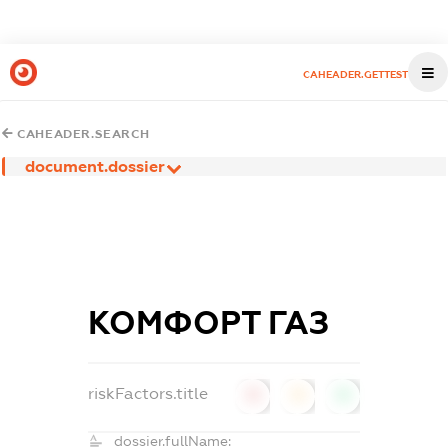
CAHEADER.GETTEST
CAHEADER.SEARCH
document.dossier
КОМФОРТ ГАЗ
riskFactors.title
0
0
0
dossier.fullName: