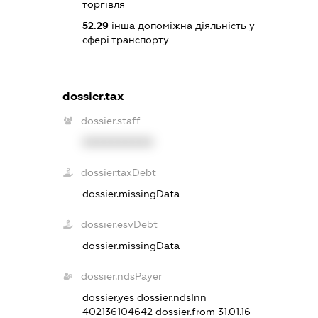
торгівля
52.29
інша допоміжна діяльність у
сфері транспорту
dossier.tax
dossier.staff
XXXXXXXXXX
dossier.taxDebt
dossier.missingData
dossier.esvDebt
dossier.missingData
dossier.ndsPayer
dossier.yes
dossier.ndsInn
402136104642
dossier.from 31.01.16