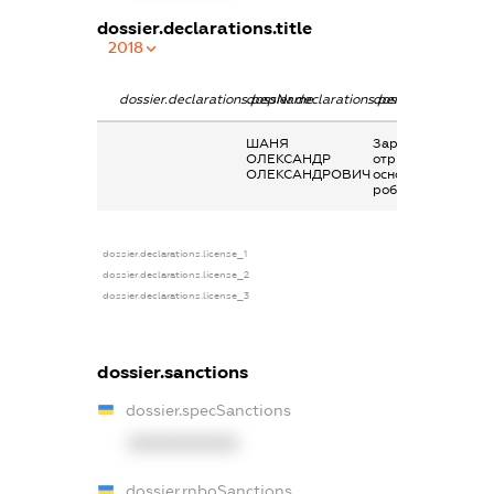
dossier.declarations.title
2018
dossier.declarations.pepName
dossier.declarations.personName
dossier.declaratio
ШАНЯ
Заробітна плата
ОЛЕКСАНДР
отримана за
ОЛЕКСАНДРОВИЧ
основним місцем
роботи
dossier.declarations.license_1
dossier.declarations.license_2
dossier.declarations.license_3
dossier.sanctions
dossier.specSanctions
XXXXXXXXXX
dossier.rnboSanctions