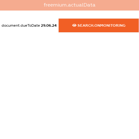
freemium.actualData
dossier.commercial_info.activity
XXXXXXXXXX
document.dueToDate
29.06.24
SEARCH.ONMONITORING
freemium.exampleText_1
freemium.exampleText_2
freemium.anonymousPerSearch2
FREEMIUM.DETAILS
FREEMIUM.REGISTER