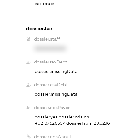
вантажів
dossier.tax
dossier.staff
XXXXXXXXXX
dossier.taxDebt
dossier.missingData
dossier.esvDebt
dossier.missingData
dossier.ndsPayer
dossier.yes
dossier.ndsInn
402137526557
dossier.from 29.02.16
dossier.ndsAnnul