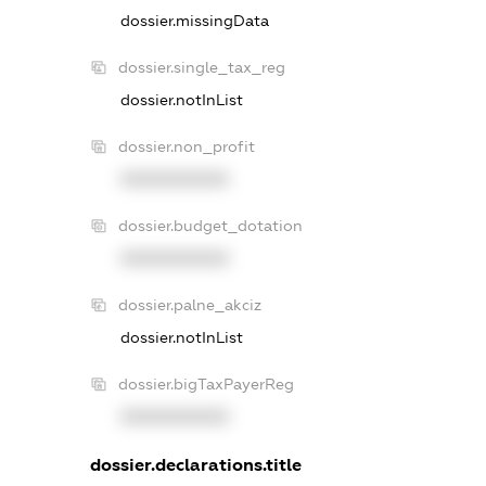
dossier.missingData
dossier.single_tax_reg
dossier.notInList
dossier.non_profit
XXXXXXXXXX
dossier.budget_dotation
XXXXXXXXXX
dossier.palne_akciz
dossier.notInList
dossier.bigTaxPayerReg
XXXXXXXXXX
dossier.declarations.title