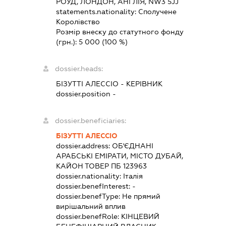
РОУД, ЛОНДОН, АНГЛІЯ, NW3 5JJ
statements.nationality:
Сполучене
Королівство
Розмір внеску до статутного фонду
(грн.):
5 000
(100 %)
dossier.heads:
БІЗУТТІ АЛЕССІО
-
КЕРІВНИК
dossier.position -
dossier.beneficiaries:
БІЗУТТІ АЛЕССІО
dossier.address:
ОБ'ЄДНАНІ
АРАБСЬКІ ЕМІРАТИ, МІСТО ДУБАЙ,
КАЙОН ТОВЕР ПБ 123963
dossier.nationality:
Італія
dossier.benefInterest:
-
dossier.benefType:
Не прямий
вирішальний вплив
dossier.benefRole:
КІНЦЕВИЙ