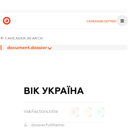
CAHEADER.GETTEST
CAHEADER.SEARCH
document.dossier
ВІК УКРАЇНА
riskFactors.title
0
0
0
dossier.fullName: