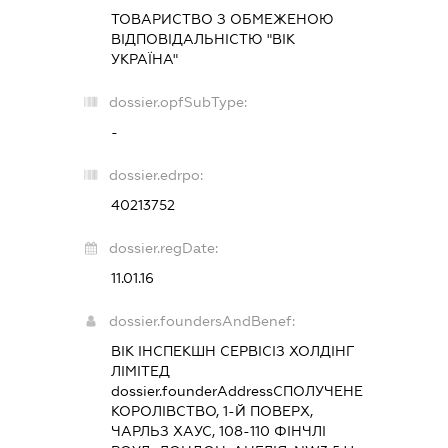
ТОВАРИСТВО З ОБМЕЖЕНОЮ
ВІДПОВІДАЛЬНІСТЮ "ВІК
УКРАЇНА"
dossier.opfSubType:
-
dossier.edrpo:
40213752
dossier.regDate:
11.01.16
dossier.foundersAndBenef:
ВІК ІНСПЕКШН СЕРВІСІЗ ХОЛДІНГ
ЛІМІТЕД
dossier.founderAddress
СПОЛУЧЕНЕ
КОРОЛІВСТВО, 1-Й ПОВЕРХ,
ЧАРЛЬЗ ХАУС, 108-110 ФІНЧЛІ