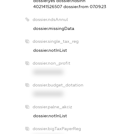
dossier.yes
dossier.ndsInn
402141526507
dossier.from 07.09.23
dossier.ndsAnnul
dossier.missingData
dossier.single_tax_reg
dossier.notInList
dossier.non_profit
XXXXXXXXXX
dossier.budget_dotation
XXXXXXXXXX
dossier.palne_akciz
dossier.notInList
dossier.bigTaxPayerReg