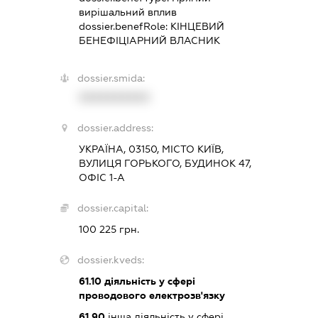
вирішальний вплив
dossier.benefRole:
КІНЦЕВИЙ
БЕНЕФІЦІАРНИЙ ВЛАСНИК
dossier.smida:
XXXXXXXXXX
dossier.address:
УКРАЇНА, 03150, МІСТО КИЇВ,
ВУЛИЦЯ ГОРЬКОГО, БУДИНОК 47,
ОФІС 1-А
dossier.capital:
100 225 грн.
dossier.kveds:
61.10
діяльність у сфері
проводового електрозв'язку
61.90
інша діяльність у сфері