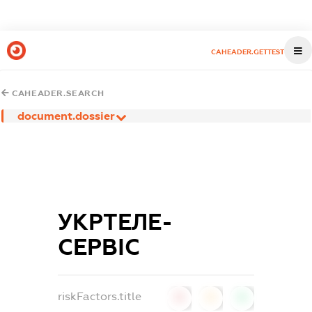
CAHEADER.GETTEST
CAHEADER.SEARCH
document.dossier
УКРТЕЛЕ-
СЕРВІС
riskFactors.title
0
0
0