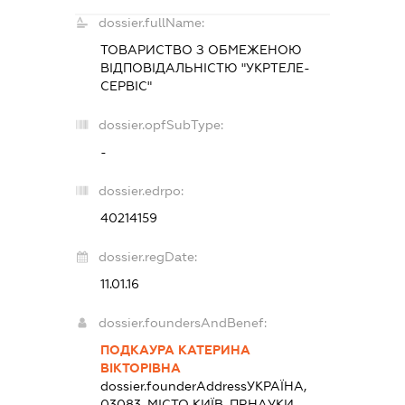
dossier.fullName:
ТОВАРИСТВО З ОБМЕЖЕНОЮ
ВІДПОВІДАЛЬНІСТЮ "УКРТЕЛЕ-
СЕРВІС"
dossier.opfSubType:
-
dossier.edrpo:
40214159
dossier.regDate:
11.01.16
dossier.foundersAndBenef:
ПОДКАУРА КАТЕРИНА
ВІКТОРІВНА
dossier.founderAddress
УКРАЇНА,
03083, МІСТО КИЇВ, ПР.НАУКИ,