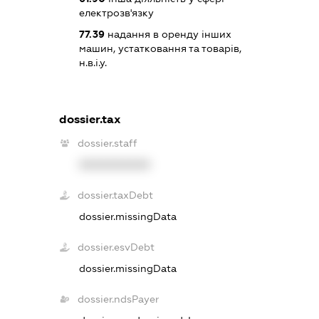
електрозв'язку
77.39
надання в оренду інших
машин, устатковання та товарів,
н.в.і.у.
dossier.tax
dossier.staff
XXXXXXXXXX
dossier.taxDebt
dossier.missingData
dossier.esvDebt
dossier.missingData
dossier.ndsPayer