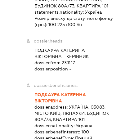
БУДИНОК 80А/73, КВАРТИРА 101
statements.nationality:
Україна
Розмір внеску до статутного фонду
(грн.):
100 225
(100 %)
dossier.heads:
ПОДКАУРА КАТЕРИНА
ВІКТОРІВНА
-
КЕРІВНИК
-
dossier.from 23.11.17
dossier.position -
dossier.beneficiaries:
ПОДКАУРА КАТЕРИНА
ВІКТОРІВНА
dossier.address:
УКРАЇНА, 03083,
МІСТО КИЇВ, ПР.НАУКИ, БУДИНОК
80А/73, КВАРТИРА 101
dossier.nationality:
Україна
dossier.benefInterest:
100
dossier.benefType:
Прямий